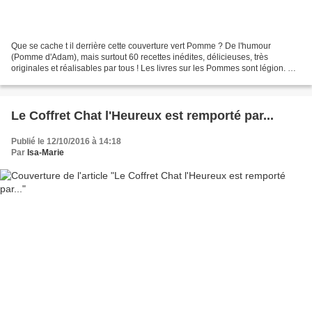
Que se cache t il derrière cette couverture vert Pomme ? De l'humour
(Pomme d'Adam), mais surtout 60 recettes inédites, délicieuses, très
originales et réalisables par tous ! Les livres sur les Pommes sont légion. Et
bien traiter un fruit si banal n'est...
Le Coffret Chat l'Heureux est remporté par...
Publié le 12/10/2016 à 14:18
Par
Isa-Marie