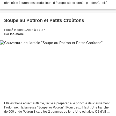
rêve où le fleuron des producteurs d'Europe, sélectionnés par des Comités
reconnus pour leur exigence,...
Soupe au Potiron et Petits Croûtons
Publié le 08/10/2016 à 17:37
Par
Isa-Marie
Elle est belle et réchauffante, facile à préparer, elle ponctue délicieusement
l'automne... la fameuse "Soupe au Potiron" ! Pour deux il faut : Une tranche
de 600 gr de Potiron 3 carottes 2 pommes de terre Une échalote QS d'ail QS
de crème (ici de soja)...