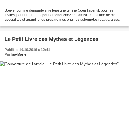
Souvent on me demande si je ferai une terrine (pour l'apéritif, pour les
invités, pour une rando, pour amener chez des amis)... C'est une de mes
spécialités et quand je les prépare mes origines solognotes réapparaissent.
Chez mes grands parents entre...
Le Petit Livre des Mythes et Légendes
Publié le 10/10/2016 à 12:41
Par
Isa-Marie