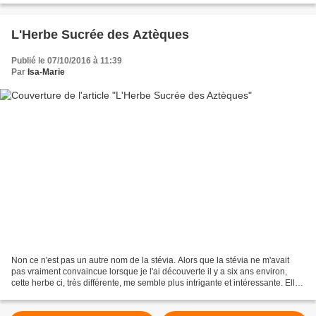
L'Herbe Sucrée des Aztèques
Publié le 07/10/2016 à 11:39
Par
Isa-Marie
Non ce n'est pas un autre nom de la stévia. Alors que la stévia ne m'avait
pas vraiment convaincue lorsque je l'ai découverte il y a six ans environ,
cette herbe ci, très différente, me semble plus intrigante et intéressante. Elle
est beaucoup plus sucrée...