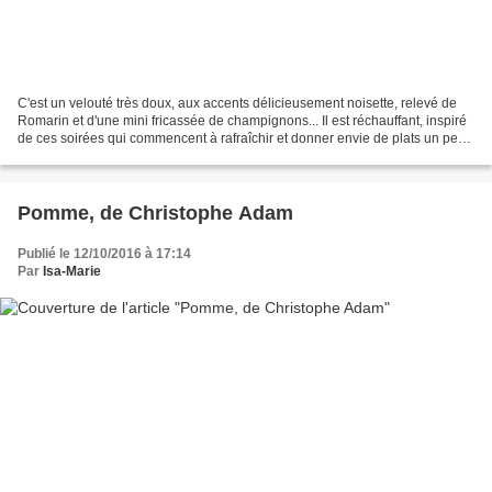
C'est un velouté très doux, aux accents délicieusement noisette, relevé de
Romarin et d'une mini fricassée de champignons... Il est réchauffant, inspiré
de ces soirées qui commencent à rafraîchir et donner envie de plats un peu
doudou... J'en suis encore...
Pomme, de Christophe Adam
Publié le 12/10/2016 à 17:14
Par
Isa-Marie