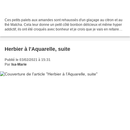
Ces petits palets aux amandes sont rehaussés d'un glaçage au citron et au
thé Matcha. Cela leur donne un petit côté bonbon délicieux et même hyper
addictif, ils ont été croqués avec bonheur et je crois que je vais en refaire
très vite... Pour une trentaine...
Herbier à l'Aquarelle, suite
Publié le 03/02/2021 à 15:31
Par
Isa-Marie