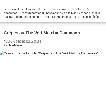
Je suis totalement fan des Herbiers et la découverte de celui ci m'a
enchantée... C'est un herbier qui nous connecte à la Nature et ses bienfaits,
qui invite à prendre le temps de mieux connaître chaque plante, et à réfléchir
en s'inspirant de leurs particularités....
Crêpes au Thé Vert Matcha Dammann
Publié le 02/02/2021 à 08:58
Par
Isa-Marie