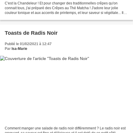
C'est la Chandeleur ! Et pour changer des traditionnelles crêpes qu'on
connait tous, j'ai préparé des Crêpes au Thé Matcha ! J'adore leur jolie
couleur tonique et aux accents de printemps, et leur saveur si végétale... Il
est riche en chlorophylle, et...
Toasts de Radis Noir
Publié le 01/02/2021 à 12:47
Par
Isa-Marie
Comment manger une salade de radis noir différemment ? Le radis noir est
croquant, sa saveur est fine et délicieuse et il est doté de ce petit côté