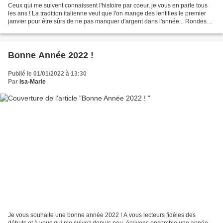
Ceux qui me suivent connaissent l'histoire par coeur, je vous en parle tous
les ans ! La tradition italienne veut que l'on mange des lentilles le premier
janvier pour être sûrs de ne pas manquer d'argent dans l'année... Rondes
comme des pièces les lentilles...
Bonne Année 2022 !
Publié le 01/01/2022 à 13:30
Par
Isa-Marie
Je vous souhaite une bonne année 2022 ! A vous lecteurs fidèles des
débuts et à vous qui me suivez depuis peu, écrivons ensemble une année