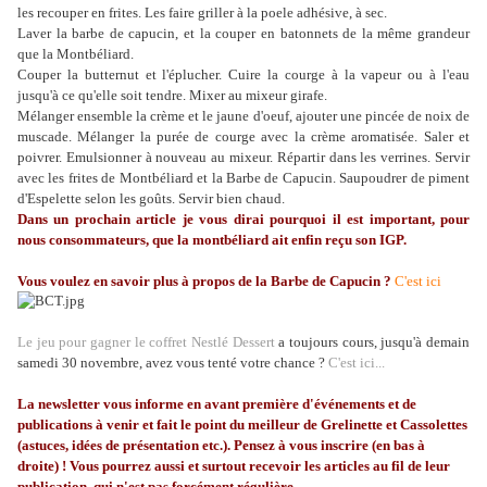
les recouper en frites. Les faire griller à la poele adhésive, à sec.
Laver la barbe de capucin, et la couper en batonnets de la même grandeur
que la Montbéliard.
Couper la butternut et l'éplucher. Cuire la courge à la vapeur ou à l'eau
jusqu'à ce qu'elle soit tendre. Mixer au mixeur girafe.
Mélanger ensemble la crème et le jaune d'oeuf, ajouter une pincée de noix de
muscade. Mélanger la purée de courge avec la crème aromatisée. Saler et
poivrer. Emulsionner à nouveau au mixeur. Répartir dans les verrines. Servir
avec les frites de Montbéliard et la Barbe de Capucin. Saupoudrer de piment
d'Espelette selon les goûts. Servir bien chaud.
Dans un prochain article je vous dirai pourquoi il est important, pour
nous consommateurs, que la montbéliard ait enfin reçu son IGP.
Vous voulez en savoir plus à propos de la Barbe de Capucin ?
C'est ici
Le jeu pour gagner le coffret Nestlé Dessert
a toujours cours, jusqu'à demain
samedi 30 novembre, avez vous tenté votre chance ?
C'est ici...
La
newsletter
vous informe en avant première d'événements et de
publications à venir et fait le point du meilleur de
Grelinette
et Cassolettes
(astuces, idées de présentation etc.). Pensez à vous inscrire (en bas à
droite) ! Vous pourrez aussi et surtout recevoir les articles au fil de leur
publication, qui n'est pas forcément régulière...