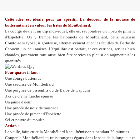
Cette idée est idéale pour un apéritif. La douceur de la mousse de
butternut met en valeur les frites de Montbéliard.
La courge devient un dip individuel, elle est saupoudrée d'un peu de piment
d'Espelette. On y trempe les batonnets de Montbéliard, cette saucisse
Comtoise si typée, si goûteuse, alternativement avec les feuilles de Barbe de
Capucin, un peu amères. L'équilibre est parfait, et ces verrines, servies bien
chaudes, pourraient tout aussi bien être servies en plat si on augmentait les
quantités.
Pour quatre il faut :
Une courge butternut
Une saucisse de Montbéliard
Une poignée de pissenlits ou de Barbe de Capucin
3 cs de crème fraîche épaisse
Un jaune d'oeuf
Une pincée de noix de muscade
Une pincée de piment d'Espelette
Sel et poivre du moulin
Action :
La veille, faire cuire la Montbéliard à eau frémissante pendant 20 minutes.
Couper la Montbéliard en trois tronçons égaux dans le sens de la longueur et