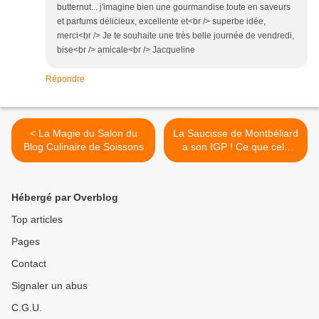
butternut... j'imagine bien une gourmandise toute en saveurs
et parfums délicieux, excellente et<br /> superbe idée,
merci<br /> Je te souhaite une très belle journée de vendredi,
bise<br /> amicale<br /> Jacqueline
Répondre
< La Magie du Salon du
La Saucisse de Montbéliard
Blog Culinaire de Soissons
a son IGP ! Ce que cela
change pour nous
consommateurs... >
Hébergé par Overblog
Top articles
Pages
Contact
Signaler un abus
C.G.U.