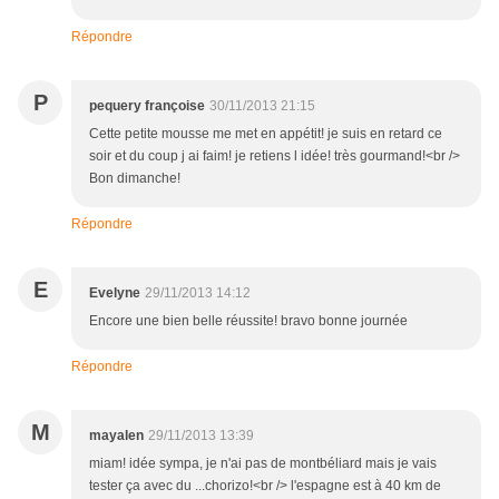
Répondre
P
pequery françoise
30/11/2013 21:15
Cette petite mousse me met en appétit! je suis en retard ce
soir et du coup j ai faim! je retiens l idée! très gourmand!<br />
Bon dimanche!
Répondre
E
Evelyne
29/11/2013 14:12
Encore une bien belle réussite! bravo bonne journée
Répondre
M
mayalen
29/11/2013 13:39
miam! idée sympa, je n'ai pas de montbéliard mais je vais
tester ça avec du ...chorizo!<br /> l'espagne est à 40 km de