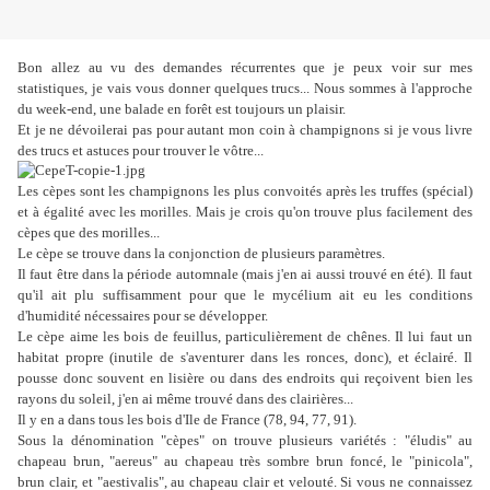
Bon allez au vu des demandes récurrentes que je peux voir sur mes
statistiques, je vais vous donner quelques trucs... Nous sommes à l'approche
du week-end, une balade en forêt est toujours un plaisir.
Et je ne dévoilerai pas pour autant mon coin à champignons si je vous livre
des trucs et astuces pour trouver le vôtre...
Les cèpes sont les champignons les plus convoités après les truffes (spécial)
et à égalité avec les morilles. Mais je crois qu'on trouve plus facilement des
cèpes que des morilles...
Le cèpe se trouve dans la conjonction de plusieurs paramètres.
Il faut être dans la période automnale (mais j'en ai aussi trouvé en été). Il faut
qu'il ait plu suffisamment pour que le mycélium ait eu les conditions
d'humidité nécessaires pour se développer.
Le cèpe aime les bois de feuillus, particulièrement de chênes. Il lui faut un
habitat propre (inutile de s'aventurer dans les ronces, donc), et éclairé. Il
pousse donc souvent en lisière ou dans des endroits qui reçoivent bien les
rayons du soleil, j'en ai même trouvé dans des clairières...
Il y en a dans tous les bois d'Ile de France (78, 94, 77, 91).
Sous la dénomination "cèpes" on trouve plusieurs variétés : "éludis" au
chapeau brun, "aereus" au chapeau très sombre brun foncé, le "pinicola",
brun clair, et "aestivalis", au chapeau clair et velouté. Si vous ne connaissez