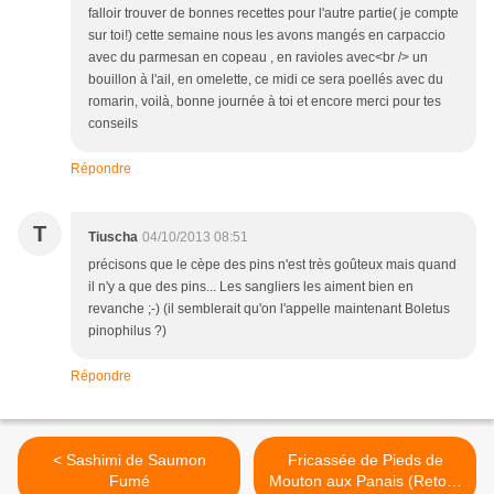
falloir trouver de bonnes recettes pour l'autre partie( je compte
sur toi!) cette semaine nous les avons mangés en carpaccio
avec du parmesan en copeau , en ravioles avec<br /> un
bouillon à l'ail, en omelette, ce midi ce sera poellés avec du
romarin, voilà, bonne journée à toi et encore merci pour tes
conseils
Répondre
T
Tiuscha
04/10/2013 08:51
précisons que le cèpe des pins n'est très goûteux mais quand
il n'y a que des pins... Les sangliers les aiment bien en
revanche ;-) (il semblerait qu'on l'appelle maintenant Boletus
pinophilus ?)
Répondre
< Sashimi de Saumon
Fricassée de Pieds de
Fumé
Mouton aux Panais (Retour