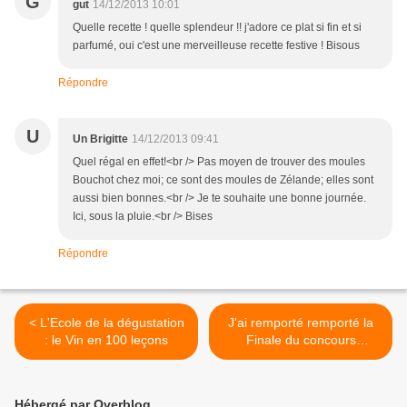
G
gut
14/12/2013 10:01
Quelle recette ! quelle splendeur !! j'adore ce plat si fin et si
parfumé, oui c'est une merveilleuse recette festive ! Bisous
Répondre
U
Un Brigitte
14/12/2013 09:41
Quel régal en effet!<br /> Pas moyen de trouver des moules
Bouchot chez moi; ce sont des moules de Zélande; elles sont
aussi bien bonnes.<br /> Je te souhaite une bonne journée.
Ici, sous la pluie.<br /> Bises
Répondre
< L'Ecole de la dégustation
J'ai remporté remporté la
: le Vin en 100 leçons
Finale du concours
"Champagne en Cuisine" à
l'Assiette Champenoise
chez Arnaud Lallement >
Hébergé par Overblog