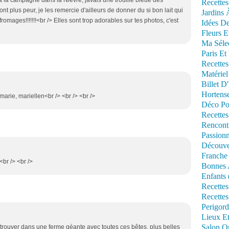
is à la campagne dans la Nièvre, javais une trouille bleue des
Recettes
nt plus peur, je les remercie d'ailleurs de donner du si bon lait qui
Jardins 
romages!!!!!!!<br /> Elles sont trop adorables sur tes photos, c'est
Idées De
Fleurs E
Ma Séle
Paris Et
Recettes
Matériel
Billet D
Hortens
-marie, mariellen<br /> <br /> <br />
Déco Po
Recettes
Rencont
Passionn
Découve
Franche
br /> <br />
Bonnes 
Enfants 
Recettes
Recettes
Perigord
Lieux Et
Salon Om
retrouver dans une ferme géante avec toutes ces bêtes, plus belles