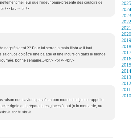
n, nettement meilleur que l'odeur omni-présente des couloirs de
2025
br /> <br /> <br />
2024
2023
2022
2021
2020
2019
2018
e not'président ?? Pour lui serrer la main !!!<br /> Il faut
2017
 ce salon, ce doit être une balade et une incursion dans le monde
2016
ournée, bonne semaine...<br /> <br /> <br />
2015
2014
2013
2012
2011
2010
u as raison nous avions passé un bon moment, et je me rappelle
acier rigolo qui préparait des glaces à tout (à la moutarde, au
<br /> <br /> <br />