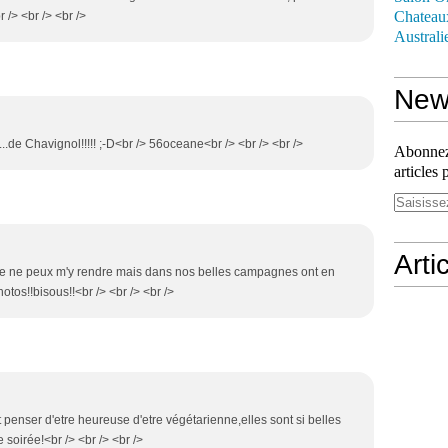
Chateau
 /> <br /> <br />
Australi
News
....de Chavignol!!!!! ;-D<br /> 56oceane<br /> <br /> <br />
Abonnez-
articles 
Arti
s,je ne peux m'y rendre mais dans nos belles campagnes ont en
otos!!bisous!!<br /> <br /> <br />
t penser d'etre heureuse d'etre végétarienne,elles sont si belles
soirée!<br /> <br /> <br />