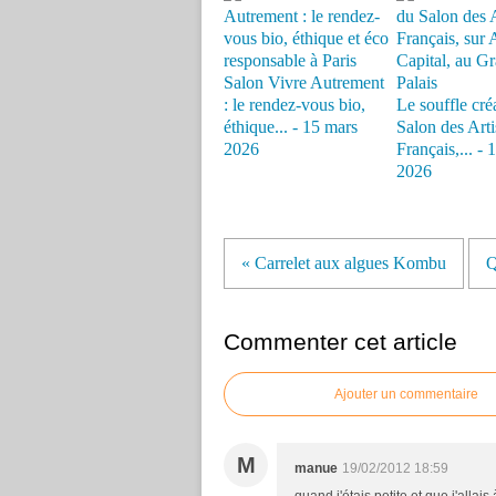
Salon Vivre Autrement
: le rendez-vous bio,
Le souffle cré
éthique... - 15 mars
Salon des Arti
2026
Français,... - 
2026
« Carrelet aux algues Kombu
Q
Commenter cet article
Ajouter un commentaire
M
manue
19/02/2012 18:59