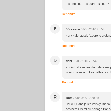
les unes que les autres.Bisous.<br
Répondre
5
56oceane
08/03/2010 23:58
<br /> Moi aussi, j'adore le crottin
Répondre
D
dani
08/03/2010 20:54
<br /> Habitant trop loin de Pari
voient beaucoup!très belles tes ph
Répondre
R
Ramu
08/03/2010 20:35
<br /> Quand je les vois,ça me fai
ces betes.Merci du partage.Bonne 