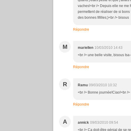
quand j'étais petite et que j'alla
vaches!<br /> Depuis elle ne me fo
permettent de réaliser de si bons f
des bonnes fifilles;)<br /> bisous
Répondre
M
mariellen
10/03/2010 14:43
<br /> une belle visite, bisous Isa
Répondre
R
Ramu
09/03/2010 10:32
<br /> Bonne journée!Ciao!<br /> <
Répondre
A
annick
09/03/2010 09:54
<br /> Ca doit-être génial de se 