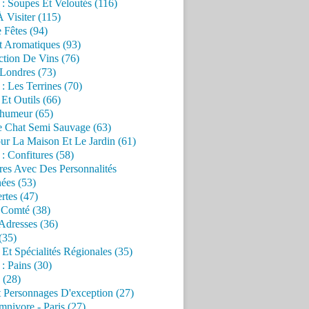
 : Soupes Et Veloutés (116)
À Visiter (115)
 Fêtes (94)
t Aromatiques (93)
ction De Vins (76)
 Londres (73)
 : Les Terrines (70)
 Et Outils (66)
'humeur (65)
e Chat Semi Sauvage (63)
ur La Maison Et Le Jardin (61)
 : Confitures (58)
res Avec Des Personnalités
ées (53)
rtes (47)
 Comté (38)
Adresses (36)
(35)
 Et Spécialités Régionales (35)
 : Pains (30)
 (28)
 Personnages D'exception (27)
nivore - Paris (27)