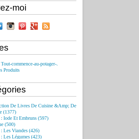
vez-moi
es
 Tout-commence-au-potager-.
s Produits
égories
ction De Livres De Cuisine &Amp; De
e (1377)
 : Iode Et Embruns (597)
ue (500)
 : Les Viandes (426)
 : Les Légumes (423)