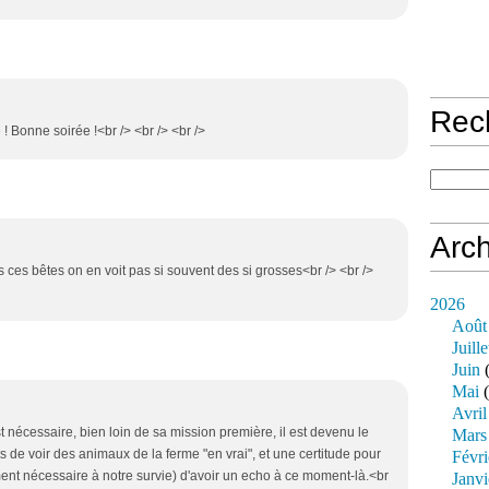
Rec
 ! Bonne soirée !<br /> <br /> <br />
Arch
 ces bêtes on en voit pas si souvent des si grosses<br /> <br />
2026
Août
Juille
Juin
(
Mai
(
Avril
st nécessaire, bien loin de sa mission première, il est devenu le
Mars
de voir des animaux de la ferme "en vrai", et une certitude pour
Févri
ent nécessaire à notre survie) d'avoir un echo à ce moment-là.<br
Janvi