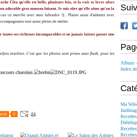
 vache Cléa qu'elle est belle, plusieurs fois, et la voir se lever alors
Sui
son adorable gros museau luisant. Je suis sûre qu'elle aime qu'on la
 cas ca marche avec mon labrador !)...
Plaisir aussi d'admirer avec
accompagnants tout aussi pleins de mérite.
e toutes ses richesses incomparables et ne jamais laisser passer une
Pag
rfois insolites. C'est que les photos sont prises sans flash, pour les
Album -
Index de
Cat
Ma Séle
Jardinag
post
0
Recettes
Diététiq
Recettes
Recettes