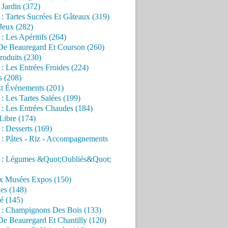
Jardin (372)
 : Tartes Sucrées Et Gâteaux (319)
Jeux (282)
 : Les Apéritifs (264)
 De Beauregard Et Courson (260)
roduits (230)
 : Les Entrées Froides (224)
s (208)
Et Événements (201)
 : Les Tartes Salées (199)
 : Les Entrées Chaudes (184)
Libre (174)
 : Desserts (169)
 : Pâtes - Riz - Accompagnements
s : Légumes &Quot;Oubliés&Quot;
x Musées Expos (150)
es (148)
é (145)
s : Champignons Des Bois (133)
De Beauregard Et Chantilly (120)