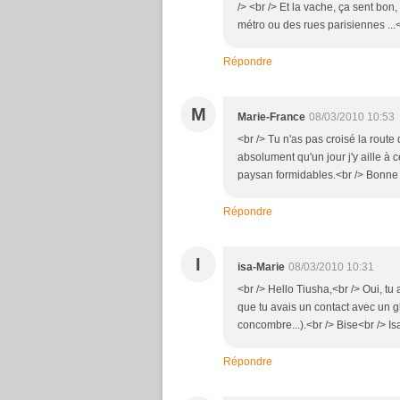
/> <br /> Et la vache, ça sent bo
métro ou des rues parisiennes ...<
Répondre
M
Marie-France
08/03/2010 10:53
<br /> Tu n'as pas croisé la route d
absolument qu'un jour j'y aille à
paysan formidables.<br /> Bonne j
Répondre
I
isa-Marie
08/03/2010 10:31
<br /> Hello Tiusha,<br /> Oui, t
que tu avais un contact avec un gl
concombre...).<br /> Bise<br /> Isa
Répondre