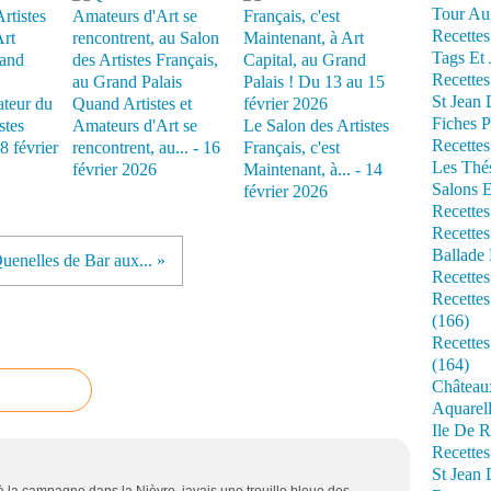
Tour Au 
Recettes
Tags Et 
Recettes
St Jean
ateur du
Quand Artistes et
Fiches P
stes
Amateurs d'Art se
Le Salon des Artistes
Recettes
18 février
rencontrent, au... - 16
Français, c'est
Les Thé
février 2026
Maintenant, à... - 14
Salons 
février 2026
Recettes
Recettes
Ballade 
uenelles de Bar aux... »
Recettes
Recettes
(166)
Recette
(164)
Château
Aquarell
Ile De R
Recette
St Jean 