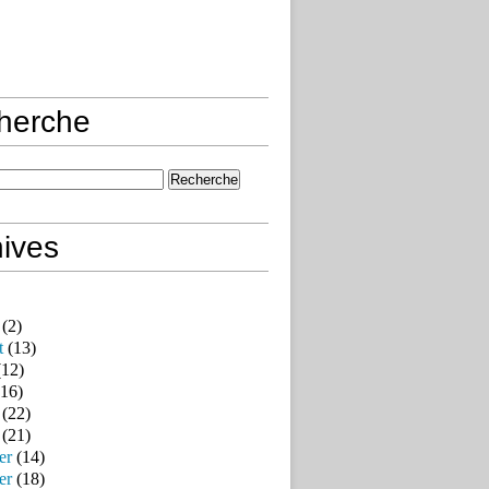
herche
ives
(2)
t
(13)
12)
16)
(22)
(21)
er
(14)
er
(18)