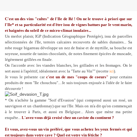
C'est un des vins "cultes" de l'Ile de Ré ! On ne le trouve à priori que sur
l'Ile* et sa particularité est d'être issu de vignes battues par le vent marin,
et baignées du soleil de ce micro-climat insulaire...
Un merlot plaisir, IGP (Indication Géographique Protégée), issu de parcelles
sélectionnées de l'Ile, terroirs calcaires recouverts de sables dunaires... Sa
robe rouge bigarreau développe un nez de fraise et de myrtille, sa bouche est
soyeuse, nourrie de tanins chocolatés, de notes finement épicées de muscade,
légèrement grillées en finale.
On l'accorde avec les viandes blanches, les grillades et les fromages. On le
sert aussi à l'apéritif, idéalement avec la "Tarte au Vin"" (recette
ici
).
Je vous le présente car
c'est un de mes "coups de coeurs"
pour certains
produits de mon "Ile chouchou"... Je suis toujours enjouée à l'idée de le faire
découvrir !
* On n'achète la gamme "Soif d'Evasion" (qui comprend aussi un rosé, un
sauvignon et un chardonnay) que sur l'Ile. Mais on m'a dit qu'on commençait
à le trouver à Paris, et aussi en Belgique... Alors que mène ma petite
enquête...
L'avez-vous déjà croisé chez un caviste du continent ?
Et vous, avez-vous un vin préféré, que vous achetez les yeux fermés et qui
est toujours dans votre cave ? Quel est votre vin fétiche ?