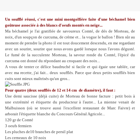
Un soufflé réussi, c'est une mini montgolfière faite d'une béchamel bien
goûteuse associée à des blancs d'oeufs montés en neige...
Ma béchamel je l'ai gratifiée de savoureux Comté, de dés de Morteau, de
noix, d'un soupçon de curcuma, de crème et... la vogue le ballon ! Bien sûr au
moment de prendre la photo il est tout doucement descendu, en me regardant
avec un sourire, sourire que nous avons gardé lorsque nous l'avons dégusté.
Le fumé de la succulente Morteau, la saveur ronde du Comté, l'épicé du
curcuma ont donné du répondant au croquant des noix...
A vous de tenter ce délice baudruché si facile et qui égaie une tablée, car
avec ma recette, j'ai fait... deux soufflés. Parce que deux petits soufflés bien
cuits sont mieux maîtrisés qu'un gros...
Pour quatre (deux soufflés de 12 et 14 cm de diamètre), il faut :
Une demi saucisse (déjà cuite) de Morteau de bonne facture : petit bois à
une extrémité et étiquette du producteur à l'autre... La mienne venait de
Malbuisson (où se trouve aussi l'excellent restaurant de Marc Faivre) et
arborait l'étiquette blanche du Concours Général Agricole...
120 gr de Comté
3 oeufs fermiers
Les pluches de10 branches de persil plat
Les cerneaux de 10 noix