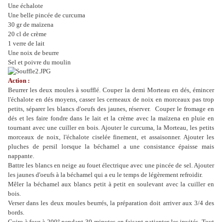
Une échalote
Une belle pincée de curcuma
30 gr de maïzena
20 cl de crème
1 verre de lait
Une noix de beurre
Sel et poivre du moulin
Action :
Beurrer les deux moules à soufflé. Couper la demi Morteau en dés, émincer
l'échalote en dés moyens, casser les cerneaux de noix en morceaux pas trop
petits, séparer les blancs d'oeufs des jaunes, réserver. Couper le fromage en
dés et les faire fondre dans le lait et la crème avec la maïzena en pluie en
tournant avec une cuiller en bois. Ajouter le curcuma, la Morteau, les petits
morceaux de noix, l'échalote ciselée finement, et assaisonner. Ajouter les
pluches de persil lorsque la béchamel a une consistance épaisse mais
nappante.
Battre les blancs en neige au fouet électrique avec une pincée de sel. Ajouter
les jaunes d'oeufs à la béchamel qui a eu le temps de légèrement refroidir.
Mêler la béchamel aux blancs petit à petit en soulevant avec la cuiller en
bois.
Verser dans les deux moules beurrés, la préparation doit arriver aux 3/4 des
bords.
Cuire à four à 200° pendant 30 minutes en faisant patienter les invités. Tout