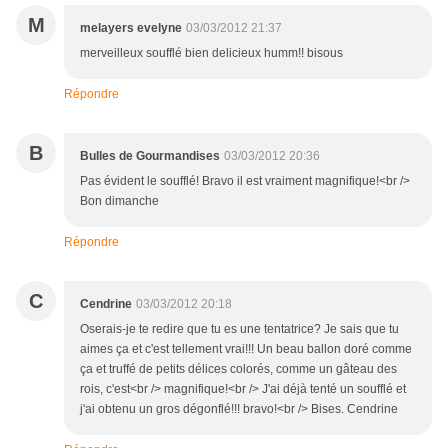
M
melayers evelyne
03/03/2012 21:37
merveilleux soufflé bien delicieux humm!! bisous
Répondre
B
Bulles de Gourmandises
03/03/2012 20:36
Pas évident le soufflé! Bravo il est vraiment magnifique!<br />
Bon dimanche
Répondre
C
Cendrine
03/03/2012 20:18
Oserais-je te redire que tu es une tentatrice? Je sais que tu
aimes ça et c'est tellement vrai!!! Un beau ballon doré comme
ça et truffé de petits délices colorés, comme un gâteau des
rois, c'est<br /> magnifique!<br /> J'ai déjà tenté un soufflé et
j'ai obtenu un gros dégonflé!!! bravo!<br /> Bises. Cendrine