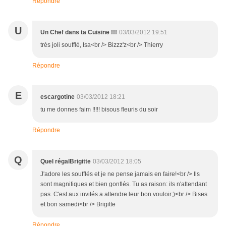
Répondre
U
Un Chef dans ta Cuisine !!!
03/03/2012 19:51
très joli soufflé, Isa<br /> Bizzz'z<br /> Thierry
Répondre
E
escargotine
03/03/2012 18:21
tu me donnes faim !!!!! bisous fleuris du soir
Répondre
Q
Quel régalBrigitte
03/03/2012 18:05
J'adore les soufflés et je ne pense jamais en faire!<br /> Ils
sont magnifiques et bien gonflés. Tu as raison: ils n'attendant
pas. C'est aux invités a attendre leur bon vouloir;)<br /> Bises
et bon samedi<br /> Brigitte
Répondre