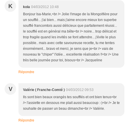
K
kola
04/03/2012 10:48
Bonjour Isa-Marie,<br /> Jolie l'image de la Mongolfière pour
un soufflé... j'ai bien... mais j'aime encore mieux ton superbe
soufflé francomtois aussi délicieux que parfaitement réussi...
le soufflé est en général ma bête<br /> noire... trop délicat et
trop fragile quand les invités se font attendre... j'évite le plus
possible.. mais avec cette savoureuse recette, tu me tentes
énormément... bravo et merci, je sens que je<br /> vais de
nouveau te "chiper" l'idée... excellente réalisation !!<br /> Une
très belle journée pour toi, bisous<br /> Jacqueline
Répondre
V
Valérie ( Franche-Comté )
04/03/2012 09:53
Ils sont bien beaux orangés tes soufflés et ont bien tenus<br
/> l'assiette en dessous me plait aussi beaucoup :-)<br /> Je te
souhaite de passer un beau dimanche<br /> Valérie.
Répondre