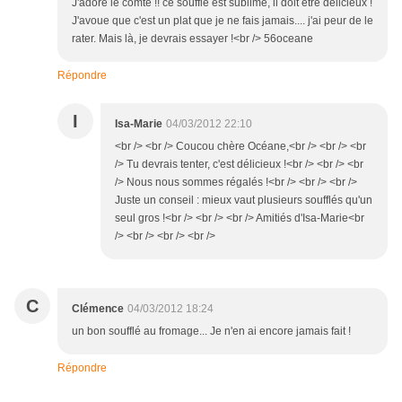
J'adore le comté !! ce soufflé est sublime, il doit être délicieux !
J'avoue que c'est un plat que je ne fais jamais.... j'ai peur de le
rater. Mais là, je devrais essayer !<br /> 56oceane
Répondre
I
Isa-Marie
04/03/2012 22:10
<br /> <br /> Coucou chère Océane,<br /> <br /> <br
/> Tu devrais tenter, c'est délicieux !<br /> <br /> <br
/> Nous nous sommes régalés !<br /> <br /> <br />
Juste un conseil : mieux vaut plusieurs soufflés qu'un
seul gros !<br /> <br /> <br /> Amitiés d'Isa-Marie<br
/> <br /> <br /> <br />
C
Clémence
04/03/2012 18:24
un bon soufflé au fromage... Je n'en ai encore jamais fait !
Répondre