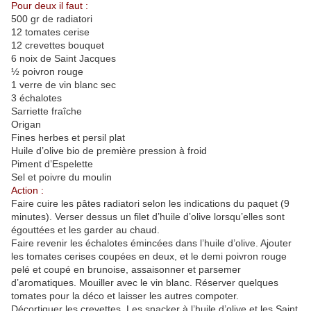
Pour deux il faut :
500 gr de radiatori
12 tomates cerise
12 crevettes bouquet
6 noix de Saint Jacques
½ poivron rouge
1 verre de vin blanc sec
3 échalotes
Sarriette fraîche
Origan
Fines herbes et persil plat
Huile d’olive bio de première pression à froid
Piment d’Espelette
Sel et poivre du moulin
Action :
Faire cuire les pâtes radiatori selon les indications du paquet (9
minutes). Verser dessus un filet d’huile d’olive lorsqu’elles sont
égouttées et les garder au chaud.
Faire revenir les échalotes émincées dans l’huile d’olive. Ajouter
les tomates cerises coupées en deux, et le demi poivron rouge
pelé et coupé en brunoise, assaisonner et parsemer
d’aromatiques. Mouiller avec le vin blanc. Réserver quelques
tomates pour la déco et laisser les autres compoter.
Décortiquer les crevettes. Les snacker à l’huile d’olive et les Saint