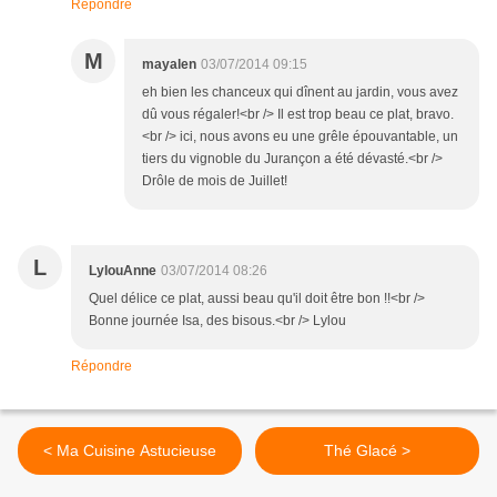
Répondre
M
mayalen
03/07/2014 09:15
eh bien les chanceux qui dînent au jardin, vous avez
dû vous régaler!<br /> Il est trop beau ce plat, bravo.
<br /> ici, nous avons eu une grêle épouvantable, un
tiers du vignoble du Jurançon a été dévasté.<br />
Drôle de mois de Juillet!
L
LylouAnne
03/07/2014 08:26
Quel délice ce plat, aussi beau qu'il doit être bon !!<br />
Bonne journée Isa, des bisous.<br /> Lylou
Répondre
< Ma Cuisine Astucieuse
Thé Glacé >