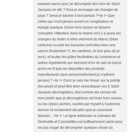
examen parce que j'ai décongelé des noix de Saint
Jacques en été ? Dois je envisager de changer de
pays ? Serai je bannie à tout jamais ?<br /> Que
celles qui n'ont jamais ouvert un congélateur et
mangé quelque chose hors saison se fassent
connaitre ! Attention dans le meme lot il y a aussi les
oranges du matin si elles viennent du Maroc (bilan
carbone) ou pire les bananes (ont elles bien une
saison finalement ?), les sardines, le foie gras (là je
sors), et toutes les pâtes feuilletées du commerce et
autres ingrédients qui viennent d'on ne sait où parce
qu'on ne lit pas les étiquettes des produits
manufacturés (que personnellement je n'adhère
jamais) ? <br /> Donc je vais me hisser sur la pointe
des pieds et peut être bien revendiquer ces 6 Saint
Jacques décongelées, tout comme les cerises de
mon jardin que je décongèlerai cet hiver hors saison,
ou les cèpes séchés, cueillis par myself à l'automne
dernier et rondement décalés que je cuisinerai
demain... <br /> La ligne éditoriale et culinaire de
Grelinette et Cassolettes est suffisamment saine pour
ne pas rougir de décongeler quelque chose au