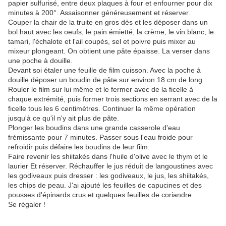
papier sulfurisé, entre deux plaques à four et enfourner pour dix
minutes à 200°. Assaisonner généreusement et réserver.
Couper la chair de la truite en gros dés et les déposer dans un
bol haut avec les oeufs, le pain émietté, la crème, le vin blanc, le
tamari, l'échalote et l'ail coupés, sel et poivre puis mixer au
mixeur plongeant. On obtient une pâte épaisse. La verser dans
une poche à douille.
Devant soi étaler une feuille de film cuisson. Avec la poche à
douille déposer un boudin de pâte sur environ 18 cm de long.
Rouler le film sur lui même et le fermer avec de la ficelle à
chaque extrémité, puis former trois sections en serrant avec de la
ficelle tous les 6 centimètres. Continuer la même opération
jusqu'à ce qu'il n'y ait plus de pâte.
Plonger les boudins dans une grande casserole d'eau
frémissante pour 7 minutes. Passer sous l'eau froide pour
refroidir puis défaire les boudins de leur film.
Faire revenir les shiitakés dans l'huile d'olive avec le thym et le
laurier Et réserver. Réchauffer le jus réduit de langoustines avec
les godiveaux puis dresser : les godiveaux, le jus, les shiitakés,
les chips de peau. J'ai ajouté les feuilles de capucines et des
pousses d'épinards crus et quelques feuilles de coriandre.
Se régaler !