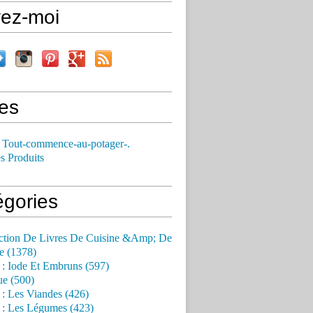
vez-moi
es
 Tout-commence-au-potager-.
s Produits
égories
ction De Livres De Cuisine &Amp; De
e (1378)
 : Iode Et Embruns (597)
ue (500)
 : Les Viandes (426)
 : Les Légumes (423)