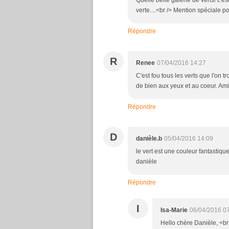
Quelle belle galerie de verts! c'e
verte....<br /> Mention spéciale 
Répondre
R
Renee
07/04/2016 14:27
C'est fou tous les verts que l'on 
de bien aux yeux et au coeur. Ami
Répondre
D
danièle.b
05/04/2016 14:09
le vert est une couleur fantastiq
danièle
Répondre
I
Isa-Marie
06/04/2016 0
Hello chère Danièle, <br