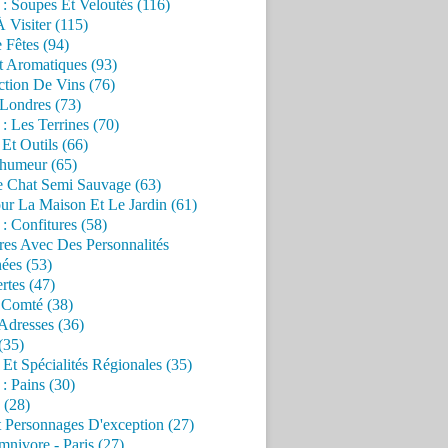
 : Soupes Et Veloutés (116)
À Visiter (115)
 Fêtes (94)
t Aromatiques (93)
ction De Vins (76)
 Londres (73)
 : Les Terrines (70)
 Et Outils (66)
'humeur (65)
e Chat Semi Sauvage (63)
ur La Maison Et Le Jardin (61)
 : Confitures (58)
res Avec Des Personnalités
ées (53)
rtes (47)
 Comté (38)
Adresses (36)
(35)
 Et Spécialités Régionales (35)
 : Pains (30)
 (28)
 Personnages D'exception (27)
nivore - Paris (27)