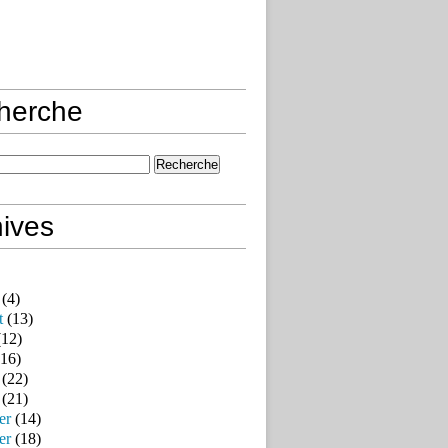
herche
ives
(4)
t
(13)
12)
16)
(22)
(21)
er
(14)
er
(18)