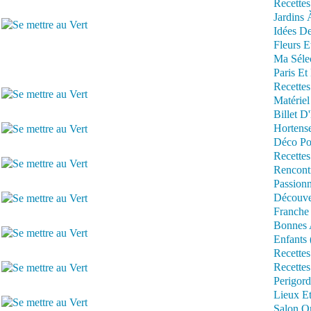
Recettes
Jardins 
Idées De
Fleurs E
Ma Séle
Paris Et
Recettes
Matériel
Billet D
Hortens
Déco Po
Recettes
Rencont
Passionn
Découve
Franche
Bonnes 
Enfants 
Recettes
Recettes
Perigord
Lieux Et
Salon Om