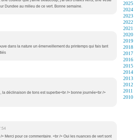
st une couleur que j'aime beaucoup, j'ai des châles verts, une veste
2025
pour Dundee au milieu de ce vert. Bonne semaine.
2024
2023
2022
2021
2020
2019
trouve dans la nature un émerveillement du printemps qui fais tant
2018
tiés
2017
2016
2015
2014
2013
2012
2011
ue, la déclinaison de tons est superbe<br /> bonne journée<br />
2010
7:54
 /> Merci pour ce commentaire. <br /> Oui les nuances de vert sont