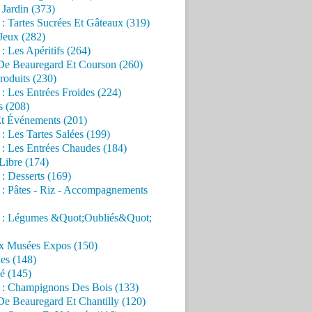
Jardin (373)
 : Tartes Sucrées Et Gâteaux (319)
Jeux (282)
 : Les Apéritifs (264)
 De Beauregard Et Courson (260)
roduits (230)
 : Les Entrées Froides (224)
s (208)
Et Événements (201)
 : Les Tartes Salées (199)
 : Les Entrées Chaudes (184)
Libre (174)
 : Desserts (169)
 : Pâtes - Riz - Accompagnements
s : Légumes &Quot;Oubliés&Quot;
x Musées Expos (150)
es (148)
é (145)
s : Champignons Des Bois (133)
De Beauregard Et Chantilly (120)