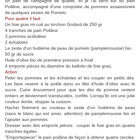
un pain de campagne de qualité, ici je l'ai servi sur du pain
Poilâne, accompagné d'une compotée de pommes assaisonnée
de quelques zestes de Pomelo.
Pour quatre il faut :
Un foie gras mi cuit au torchon Godard de 250 gr
4 tranches de pain Poilâne
3 pommes acidulées
2 échalotes
Le zeste d'un huitième de peau de pomelo (pamplemousse) bio
50 gr de sucre
Huile d'olive bio de première pression à froid
4 emporte pièces du diamètre du ballotin de foie gras;
Action :
Peler les pommes et les échalotes et les couper en petits dés.
Les faire revenir à la poêle dans un filet d'huile d'olive avec le
sucre. Cuire doucement pour que les dés de pomme restent
entiers et deviennent translucides, confits. Lorsqu'ils ont une jolie
couleur dorée, stopper la cuisson.
Hacher finement au couteau le zeste d'un huitième de peau
(sans le blanc qui est amer, attention) de pamplemousse bio et
l'ajouter aux pommes.
Dresser avec des emporte pièces : couper le foie gras en quatre
tranches égales.
"Emportepiecer" le pain poilâne de façon à obtenir quatre cercles.