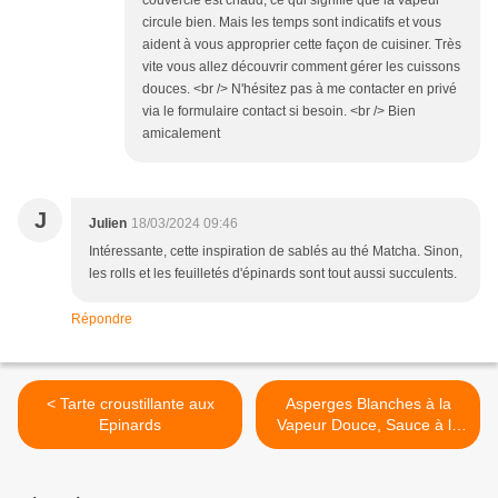
couvercle est chaud, ce qui signifie que la vapeur
circule bien. Mais les temps sont indicatifs et vous
aident à vous approprier cette façon de cuisiner. Très
vite vous allez découvrir comment gérer les cuissons
douces. <br /> N'hésitez pas à me contacter en privé
via le formulaire contact si besoin. <br /> Bien
amicalement
J
Julien
18/03/2024 09:46
Intéressante, cette inspiration de sablés au thé Matcha. Sinon,
les rolls et les feuilletés d'épinards sont tout aussi succulents.
Répondre
< Tarte croustillante aux
Asperges Blanches à la
Epinards
Vapeur Douce, Sauce à la
Betterave et à la Dulse >