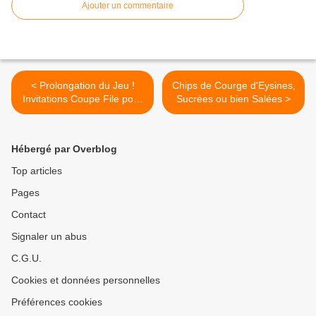
Ajouter un commentaire
< Prolongation du Jeu !
Chips de Courge d'Eysines,
Invitations Coupe File pour
Sucrées ou bien Salées >
les 40 ans de la Fête des
Plantes d'Automne de
Saint-Jean de Beauregard
Hébergé par Overblog
Top articles
Pages
Contact
Signaler un abus
C.G.U.
Cookies et données personnelles
Préférences cookies