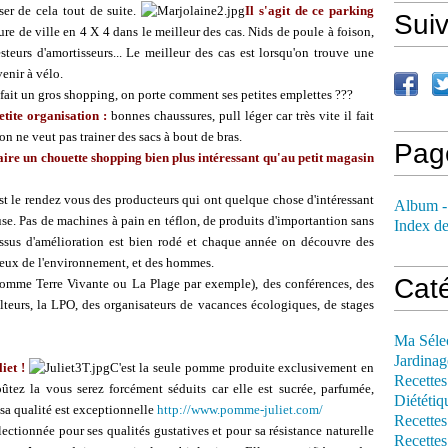
er de cela tout de suite.
Il s'agit de ce parking
Sui
re de ville en 4 X 4 dans le meilleur des cas. Nids de poule à foison,
steurs d'amortisseurs... Le meilleur des cas est lorsqu'on trouve une
venir à vélo.
n fait un gros shopping, on porte comment ses petites emplettes ???
tite organisation :
bonnes chaussures, pull léger car très vite il fait
on ne veut pas trainer des sacs à bout de bras.
Pag
 faire un chouette shopping bien plus intéressant qu'au petit magasin
st le rendez vous des producteurs qui ont quelque chose d'intéressant
Album -
euse. Pas de machines à pain en téflon, de produits d'importantion sans
Index de
ocessus d'amélioration est bien rodé et chaque année on découvre des
ctueux de l'environnement, et des hommes.
Cat
comme Terre Vivante ou La Plage par exemple), des conférences, des
lteurs, la LPO, des organisateurs de vacances écologiques, de stages
Ma Séle
Jardinag
iet !
C'est la seule pomme produite exclusivement en
Recettes
tez la vous serez forcément séduits car elle est sucrée, parfumée,
Diététiq
 sa qualité est exceptionnelle
http://www.pomme-juliet.com/
Recettes
électionnée pour ses qualités gustatives et pour sa résistance naturelle
Recettes