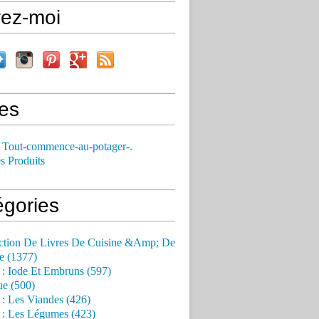
vez-moi
es
 Tout-commence-au-potager-.
s Produits
égories
ction De Livres De Cuisine &Amp; De
e (1377)
 : Iode Et Embruns (597)
ue (500)
 : Les Viandes (426)
 : Les Légumes (423)