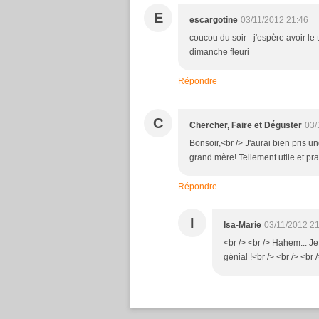
E
escargotine
03/11/2012 21:46
coucou du soir - j'espère avoir le t
dimanche fleuri
Répondre
C
Chercher, Faire et Déguster
03/
Bonsoir,<br /> J'aurai bien pris u
grand mère! Tellement utile et pra
Répondre
I
Isa-Marie
03/11/2012 2
<br /> <br /> Hahem... Je
génial !<br /> <br /> <br 