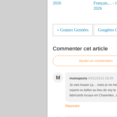
2026
Français,... - 
2026
« Graines Germées
Gougères C
Commenter cet article
Ajouter un commentaire
M
mamapasta
04/11/2012 18:29
Je vais louper ça.....mais je ne m
sojami ou taïfun au lieu de soy tu
fabricants locaux en Charentes...d
Répondre