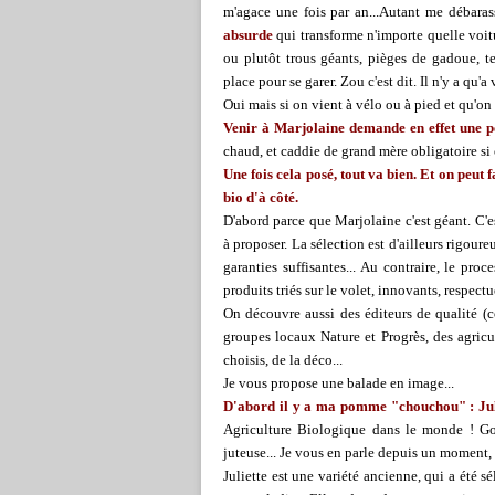
m'agace une fois par an...
Autant me débarass
absurde
qui transforme n'importe quelle voitu
ou plutôt trous géants, pièges de gadoue, te
place pour se garer. Zou c'est dit. Il n'y a qu'a 
Oui mais si on vient à vélo ou à pied et qu'o
Venir à Marjolaine demande en effet une pe
chaud, et caddie de grand mère obligatoire si 
Une fois cela posé, tout va bien. Et on peut
bio d'à côté.
D'abord parce que Marjolaine c'est géant. C'e
à proposer. La sélection est d'ailleurs rigour
garanties suffisantes... Au contraire, le pr
produits triés sur le volet, innovants, respe
On découvre aussi des éditeurs de qualité (
groupes locaux Nature et Progrès, des agricu
choisis, de la déco...
Je vous propose une balade en image...
D'abord il y a ma pomme "chouchou" : Jul
Agriculture Biologique dans le monde ! Goû
juteuse... Je vous en parle depuis un moment,
Juliette est une variété ancienne, qui a été s