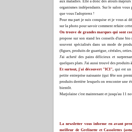
aux maladies. Elle a donc des atouts majeurs p
organismes indépendants. Sur le salon vous pou
que vous l'adopterez !
Pour ma part je suis conquise et je vous ai dé
sur la photo pour savoir comment refaire cette 
On trouve de grandes marques qui sont conn
propose sur son stand les conseils d'une bio 
souvent spécialisés dans un mode de product
(figues, produits de guarrigue, céréales, orties..
J'ai acheté des pains délicieux et surprenan
quelques plats. J'ai aussi trouvé des produits à
Et surtout, j'ai découvert "ICI",
qui est un 
petite entreprise naissante (qui fête son premi
produits derrière lesquels on rencontre une é
bientôt.
Marjolaine c'est maintenant et jusqu'au 11 no
La
newsletter
vous informe en avant premi
meilleur de
Grelinette
et Cassolettes (astu