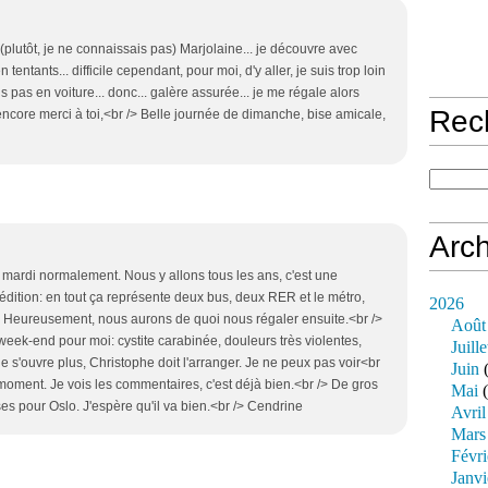
plutôt, je ne connaissais pas) Marjolaine... je découvre avec
 tentants... difficile cependant, pour moi, d'y aller, je suis trop loin
s pas en voiture... donc... galère assurée... je me régale alors
Rec
 encore merci à toi,<br /> Belle journée de dimanche, bise amicale,
Arch
s mardi normalement. Nous y allons tous les ans, c'est une
pédition: en tout ça représente deux bus, deux RER et le métro,
2026
r. Heureusement, nous aurons de quoi nous régaler ensuite.<br />
Août
e week-end pour moi: cystite carabinée, douleurs très violentes,
Juille
e s'ouvre plus, Christophe doit l'arranger. Je ne peux pas voir<br
Juin
(
 moment. Je vois les commentaires, c'est déjà bien.<br /> De gros
Mai
(
es pour Oslo. J'espère qu'il va bien.<br /> Cendrine
Avril
Mars
Févri
Janvi