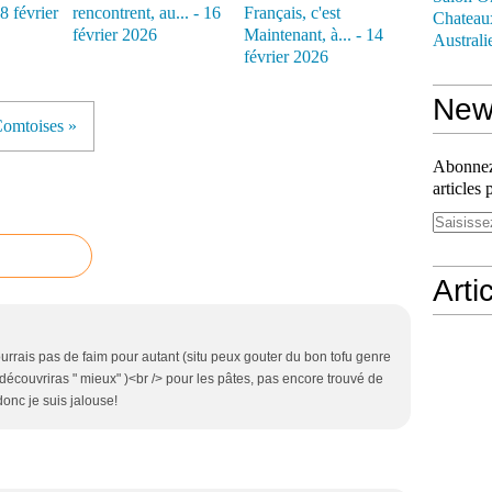
18 février
rencontrent, au... - 16
Français, c'est
Chateau
février 2026
Maintenant, à... - 14
Australi
février 2026
News
omtoises »
Abonnez-
articles 
Arti
ourrais pas de faim pour autant (situ peux gouter du bon tofu genre
 découvriras " mieux" )<br /> pour les pâtes, pas encore trouvé de
onc je suis jalouse!