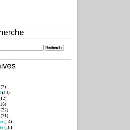
herche
ives
(2)
t
(13)
12)
16)
(22)
(21)
er
(14)
er
(18)