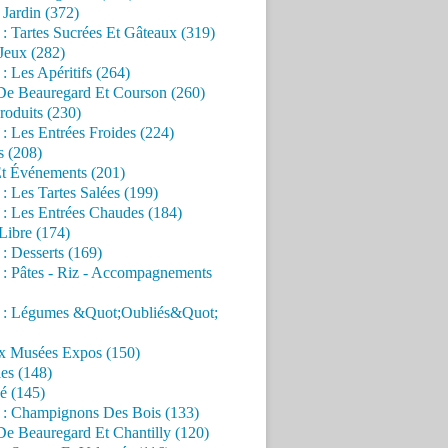
Jardin (372)
 : Tartes Sucrées Et Gâteaux (319)
Jeux (282)
 : Les Apéritifs (264)
 De Beauregard Et Courson (260)
roduits (230)
 : Les Entrées Froides (224)
s (208)
Et Événements (201)
 : Les Tartes Salées (199)
 : Les Entrées Chaudes (184)
Libre (174)
 : Desserts (169)
 : Pâtes - Riz - Accompagnements
s : Légumes &Quot;Oubliés&Quot;
x Musées Expos (150)
es (148)
é (145)
s : Champignons Des Bois (133)
De Beauregard Et Chantilly (120)