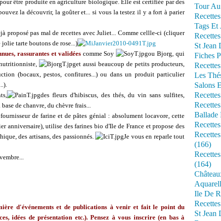
our être produite en agriculture biologique. Elle est certifiée par des
Tour Au 
vez la découvrir, la goûter et... si vous la testez il y a fort à parier
Recettes
Tags Et 
jà proposé pas mal de recettes avec Juliet... Comme cellle-ci (cliquer
Recettes
jolie tarte boutons de rose...)
St Jean
ues, rassurantes et validées
comme Soy
ou Bjorg, qui
Fiches P
nutritionniste,
et aussi beaucoup de petits producteurs,
Recettes
ion (bocaux, pestos, confitures...) ou dans un produit particulier
Les Thé
.).
Salons 
Recettes
ts,
des fleurs d'hibiscus, des thés, du vin sans sulfites,
Recettes
 base de chanvre, du chèvre frais...
Ballade 
fournisseur de farine et de pâtes génial : absolument locavore, cette
Recettes
er anniversaire), utilise des farines bio d'Ile de France et propose des
Recettes
thique, des artisans, des passionnés.
Je vous en reparle tout
(166)
Recette
vembre...
(164)
Château
Aquarell
Ile De R
Recette
ère d'événements et de publications à venir et fait le point du
St Jean 
ces, idées de présentation etc.). Pensez à vous inscrire (en bas à