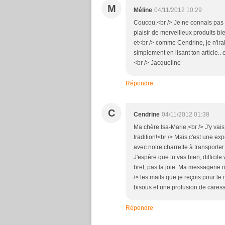
M
Méline
04/11/2012 10:29
Coucou,<br /> Je ne connais pas (
plaisir de merveilleux produits bien
et<br /> comme Cendrine, je n'irai
simplement en lisant ton article..
<br /> Jacqueline
Répondre
C
Cendrine
04/11/2012 01:38
Ma chère Isa-Marie,<br /> J'y vai
tradition!<br /> Mais c'est une ex
avec notre charrette à transporte
J'espère que tu vas bien, difficil
bref, pas la joie. Ma messagerie n
/> les mails que je reçois pour le
bisous et une profusion de caress
Répondre