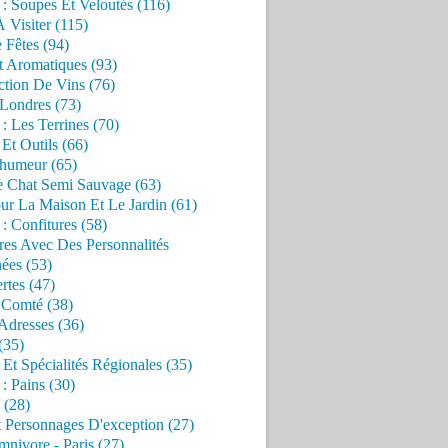
 : Soupes Et Veloutés (116)
À Visiter (115)
 Fêtes (94)
t Aromatiques (93)
ction De Vins (76)
 Londres (73)
 : Les Terrines (70)
 Et Outils (66)
'humeur (65)
e Chat Semi Sauvage (63)
ur La Maison Et Le Jardin (61)
 : Confitures (58)
res Avec Des Personnalités
ées (53)
rtes (47)
 Comté (38)
Adresses (36)
(35)
 Et Spécialités Régionales (35)
 : Pains (30)
 (28)
 Personnages D'exception (27)
nivore - Paris (27)