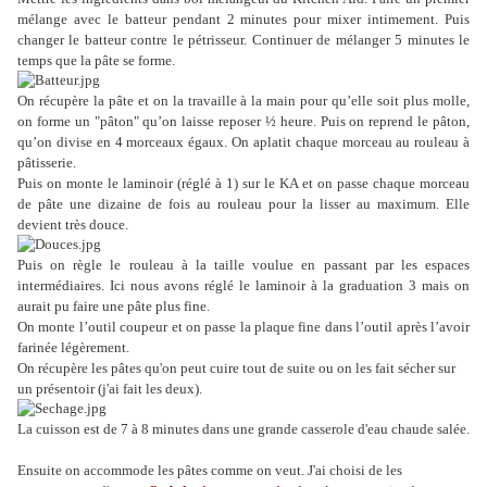
mélange avec le batteur pendant 2 minutes pour mixer intimement. Puis
c
hanger le batteur contre le pétrisseur.
Continuer de mélanger 5 minutes le
temps que la pâte se forme.
On récupère la pâte et on la travaille à la main pour qu’elle soit plus molle,
on forme un "
pâton" qu’on laisse reposer ½ heure. Puis on
reprend le pâton,
qu’on divise en 4 morceaux égaux. On aplatit chaque morceau au rouleau à
pâtisserie.
Puis on monte le laminoir (réglé à 1) sur l
e KA et on passe chaque morceau
de pâte une dizaine de fois au rouleau pour la lisser au maximum. Elle
devient très douce.
Puis on règle le rouleau à la taille voulue en passant par les espaces
intermédiaires. Ici nous avons réglé le laminoir à la graduation 3 mais on
aurait pu faire une pâte plus fine.
On monte l’outil coupeur et on passe la plaque fine dans l’outil après l’avoir
farinée légèrement.
On récupère les pâtes qu'on peut cuire tout de suite ou on les fait sécher sur
un présentoir (j'ai fait les deux).
La cuisson est de 7 à 8 minutes dans une grande casserole d'eau chaude salée.
Ensuite on accommode les pâtes comme on veut. J'ai choisi de les