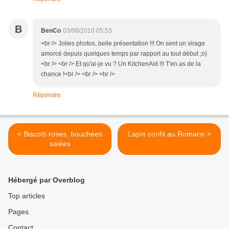
B
BenCo
03/06/2010 05:53
<br /> Jolies photos, belle présentation !!! On sent un virage
amorcé depuis quelques temps par rapport au tout début ;o)
<br /> <br /> Et qu'ai-je vu ? Un KitchenAid !!! T'en as de la
chance !<br /> <br /> <br />
Répondre
< Biscotti roses, bouchées
Lapin confit au Romarin >
salées
Hébergé par Overblog
Top articles
Pages
Contact