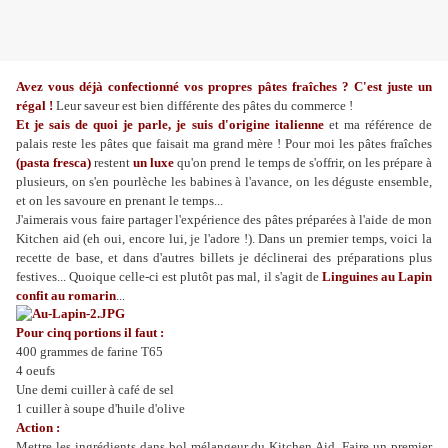
Avez vous déjà confectionné vos propres pâtes fraîches ? C'est juste un
régal !
Leur saveur est bien différente des pâtes du commerce !
Et je sais de quoi je parle, je suis d'origine italienne
et ma référence de
palais reste les pâtes que faisait ma grand mère ! Pour moi les pâtes fraîches
(pasta fresca)
restent
un luxe
qu'on prend le temps de s'offrir, on les prépare à
plusieurs, on s'en pourlèche les babines à l'avance, on les déguste ensemble,
et on les savoure en prenant le temps...
J'aimerais vous faire partager l'expérience des pâtes préparées à l'aide de mon
Kitchen aid (eh oui, encore lui, je l'adore !). Dans un premier temps, voici la
recette de base, et dans d'autres billets je déclinerai des préparations plus
festives... Quoique celle-ci est plutôt pas mal, il s'agit de
Linguines au Lapin
confit au romarin
...
Pour cinq portions il faut :
400 grammes de farine T65
4 oeufs
Une demi cuiller à café de sel
1 cuiller à soupe d'huile d'olive
Action :
Mettre les ingrédients dans bol mélangeur du Kitchen Aid.
Faire un premier