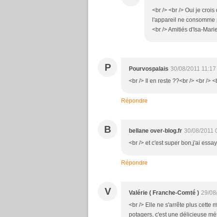
<br /> <br /> Oui je cro
l'appareil ne consomme p
<br /> Amitiés d'Isa-Marie
P
Pourvospalais
30/08/2011 11:17
<br /> Il en reste ??<br /> <br /> <
Répondre
B
bellane over-blog.fr
30/08/2011 
<br /> et c'est super bon,j'ai essay
Répondre
V
Valérie ( Franche-Comté )
29/08
<br /> Elle ne s'arrête plus cette
potagers, c'est une délicieuse mét