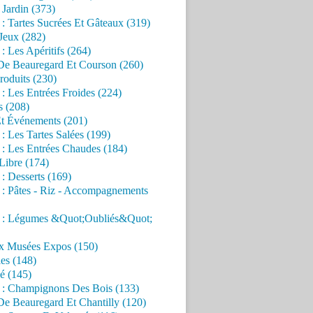
Jardin (373)
 : Tartes Sucrées Et Gâteaux (319)
Jeux (282)
 : Les Apéritifs (264)
 De Beauregard Et Courson (260)
roduits (230)
 : Les Entrées Froides (224)
s (208)
Et Événements (201)
 : Les Tartes Salées (199)
 : Les Entrées Chaudes (184)
Libre (174)
 : Desserts (169)
 : Pâtes - Riz - Accompagnements
s : Légumes &Quot;Oubliés&Quot;
x Musées Expos (150)
es (148)
é (145)
s : Champignons Des Bois (133)
De Beauregard Et Chantilly (120)