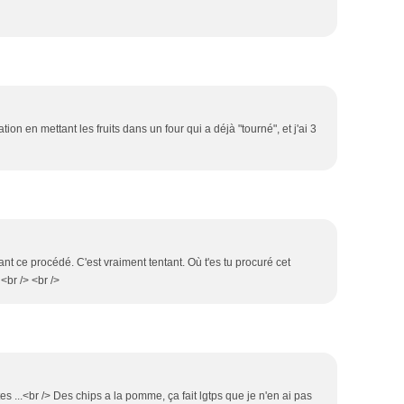
tion en mettant les fruits dans un four qui a déjà "tourné", et j'ai 3
ant ce procédé. C'est vraiment tentant. Où t'es tu procuré cet
<br /> <br />
es ...<br /> Des chips a la pomme, ça fait lgtps que je n'en ai pas