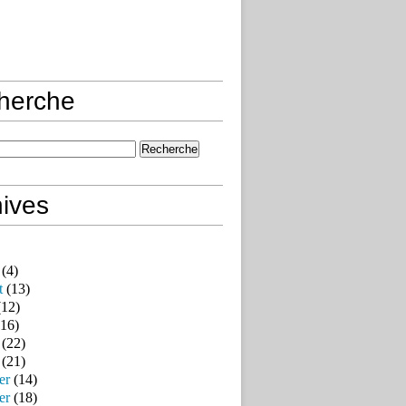
herche
ives
(4)
t
(13)
12)
16)
(22)
(21)
er
(14)
er
(18)