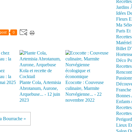
Recettes
Jardins 
Idées De
Fleurs E
Ma Séle
Paris Et
post
0
Recettes
Matériel
Billet D
Hortens
Déco Po
Recettes
hez
Rencont
au : la
Passionn
mai 2025
Plante Cola, Artemisia
Ecocotte : Couveuse
Découve
Abrotanum, Aurone,
culinaire, Marmite
Franche
Arquebuse... - 12 juin
Norvégienne... - 22
Bonnes 
2023
novembre 2022
Enfants 
Recettes
Recettes
a Bourrache »
Perigord
Lieux Et
Salon Om