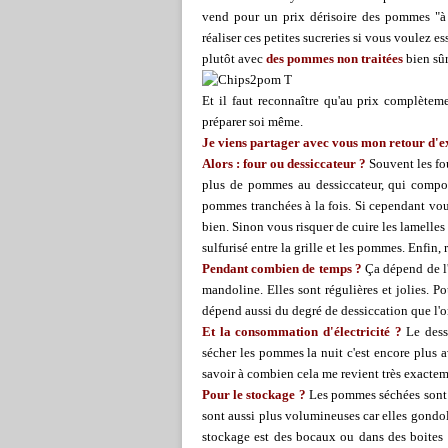
vend pour un prix dérisoire des pommes "à
réaliser ces petites sucreries si vous voulez es
plutôt avec
des pommes non traitées
bien sû
Et il faut reconnaître qu'au prix complètem
préparer soi même.
Je viens partager avec vous mon retour d'e
Alors : four ou dessiccateur ?
Souvent les fou
plus de pommes au dessiccateur, qui comport
pommes tranchées à la fois. Si cependant vous 
bien. Sinon vous risquer de cuire les lamelles a
sulfurisé entre la grille et les pommes. Enfin, 
Pendant combien de temps ?
Ça dépend de l'é
mandoline. Elles sont régulières et jolies. P
dépend aussi du degré de dessiccation que l'
Et la consommation d'électricité ?
Le dessi
sécher les pommes la nuit c'est encore plus a
savoir à combien cela me revient très exactem
Pour le stockage ?
Les pommes séchées sont 
sont aussi plus volumineuses car elles gondol
stockage est des bocaux ou dans des boites 