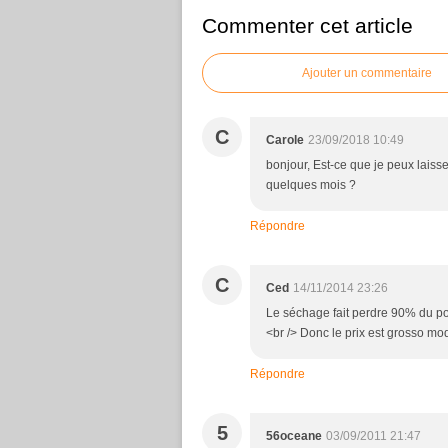
Commenter cet article
Ajouter un commentaire
C
Carole
23/09/2018 10:49
bonjour, Est-ce que je peux lais
quelques mois ?
Répondre
C
Ced
14/11/2014 23:26
Le séchage fait perdre 90% du p
<br /> Donc le prix est grosso m
Répondre
5
56oceane
03/09/2011 21:47