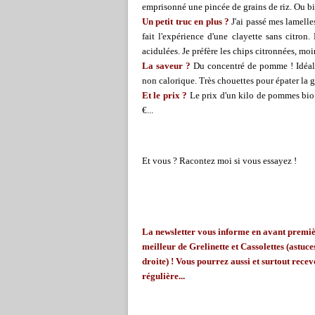
emprisonné une pincée de grains de riz. Ou bi
Un petit truc en plus ?
J'ai passé mes lamelle
fait l'expérience d'une clayette sans citron
acidulées. Je préfère les chips citronnées, moi
La saveur ?
Du concentré de pomme ! Idéal po
non calorique. Très chouettes pour épater la g
Et le prix ?
Le prix d'un kilo de pommes bio 
€...
Et vous ? Racontez moi si vous essayez !
La
newsletter
vous informe en avant première
meilleur de
Grelinette
et Cassolettes (astuces
droite) ! Vous pourrez aussi et surtout recevo
régulière...