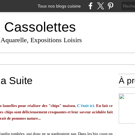
Tous nos blogs cuisine
t Cassolettes
 Aquarelle, Expositions Loisirs
a Suite
À p
n lamelles pour réaliser des "chips" maison.
C'était ici.
En fait ce
 ces chips sont délicieusement croquantes et leur saveur acidulée fait
rait de pommes nature...
jardin tombées, qui donc ne se garderaient pas. Dans les bio coop on