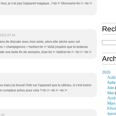
 four, je n'ai pas l'appareil magique...!<br /> 56oceane<br /> <br />
Rec
2011 07:34
viens de discuter avec mon amie, alors elle sèche avec cet
es > champignons > herbes<br /> Voilà j'espère que tu testeras
ite une belle fin de semaine, bise<br /> Valérie<br /> <br /> <br />
Arch
2026
Août
Juille
u mais j'ai trouvé l'info sur l'appareil que tu utilises, si c'est moins
Juin
(
 un compteur prévu pour cela ?<br /> <br /> <br />
Mai
(
Avril
Mars
Févri
Janvi
7:37