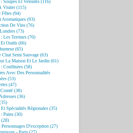
 : Soupes Et Veloutés (116)
À Visiter (115)
 Fêtes (94)
t Aromatiques (93)
ction De Vins (76)
 Londres (73)
 : Les Terrines (70)
 Et Outils (66)
'humeur (65)
e Chat Semi Sauvage (63)
ur La Maison Et Le Jardin (61)
 : Confitures (58)
res Avec Des Personnalités
ées (53)
rtes (47)
 Comté (38)
Adresses (36)
(35)
 Et Spécialités Régionales (35)
 : Pains (30)
 (28)
 Personnages D'exception (27)
nivore - Paris (27)