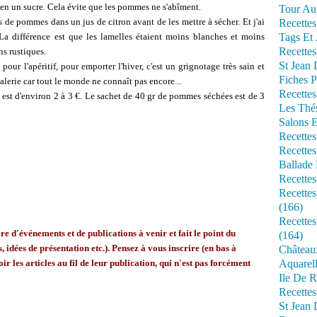
en un sucre. Cela évite que les pommes ne s'abîment.
Tour Au 
s de pommes dans un jus de citron avant de les mettre à sécher. Et j'ai
Recettes
. La différence est que les lamelles étaient moins blanches et moins
Tags Et 
Recettes
ns rustiques.
St Jean
ur l'apéritif, pour emporter l'hiver, c'est un grignotage très sain et
Fiches P
alerie car tout le monde ne connaît pas encore...
Recettes
est d'environ 2 à 3 €. Le sachet de 40 gr de pommes séchées est de 3
Les Thé
Salons 
Recettes
Recettes
Ballade 
Recettes
Recettes
(166)
Recette
 d'événements et de publications à venir et fait le point du
(164)
, idées de présentation etc.). Pensez à vous inscrire (en bas à
Château
ir les articles au fil de leur publication, qui n'est pas forcément
Aquarell
Ile De R
Recette
St Jean 