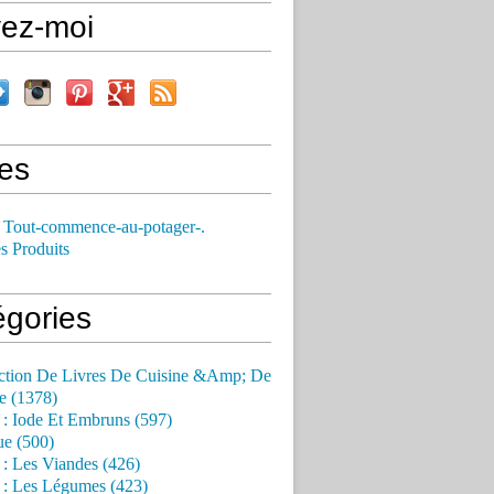
vez-moi
es
 Tout-commence-au-potager-.
s Produits
égories
ction De Livres De Cuisine &Amp; De
e (1378)
 : Iode Et Embruns (597)
ue (500)
 : Les Viandes (426)
 : Les Légumes (423)