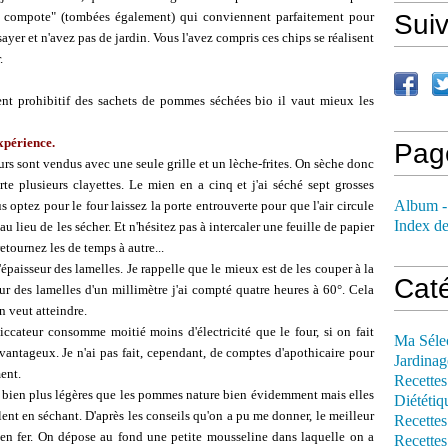
 compote" (tombées également) qui conviennent parfaitement pour
Sui
sayer et n'avez pas de jardin. Vous l'avez compris ces chips se réalisent
r.
ent prohibitif des sachets de pommes séchées bio il vaut mieux les
xpérience.
Pag
rs sont vendus avec une seule grille et un lèche-frites. On sèche donc
e plusieurs clayettes. Le mien en a cinq et j'ai séché sept grosses
Album -
optez pour le four laissez la porte entrouverte pour que l'air circule
Index de
u lieu de les sécher. Et n'hésitez pas à intercaler une feuille de papier
retournez les de temps à autre...
paisseur des lamelles. Je rappelle que le mieux est de les couper à la
Cat
our des lamelles d'un millimètre j'ai compté quatre heures à 60°. Cela
on veut atteindre.
ccateur consomme moitié moins d'électricité que le four, si on fait
Ma Séle
vantageux. Je n'ai pas fait, cependant, de comptes d'apothicaire pour
Jardinag
ent.
Recettes
bien plus légères que les pommes nature bien évidemment mais elles
Diététiq
ent en séchant. D'après les conseils qu'on a pu me donner, le meilleur
Recettes
en fer. On dépose au fond une petite mousseline dans laquelle on a
Recettes