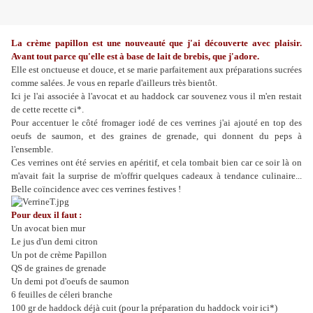
La crème papillon est une nouveauté que j'ai découverte avec plaisir.
Avant tout parce qu'elle est à base de lait de brebis, que j'adore.
Elle est onctueuse et douce, et se marie parfaitement aux préparations sucrées
comme salées. Je vous en reparle d'ailleurs très bientôt.
Ici je l'ai associée à l'avocat et au haddock car souvenez vous il m'en restait
de cette recette ci*.
Pour accentuer le côté fromager iodé de ces verrines j'ai ajouté en top des
oeufs de saumon, et des graines de grenade, qui donnent du peps à
l'ensemble.
Ces verrines ont été servies en apéritif, et cela tombait bien car ce soir là on
m'avait fait la surprise de m'offrir quelques cadeaux à tendance culinaire...
Belle coïncidence avec ces verrines festives !
Pour deux il faut :
Un avocat bien mur
Le jus d'un demi citron
Un pot de crème Papillon
QS de graines de grenade
Un demi pot d'oeufs de saumon
6 feuilles de céleri branche
100 gr de haddock déjà cuit (pour la préparation du haddock voir ici*)