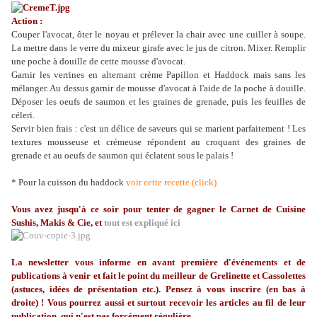
Action :
Couper l'avocat, ôter le noyau et prélever la chair avec une cuiller à soupe.
La mettre dans le verre du mixeur girafe avec le jus de citron. Mixer. Remplir
une poche à douille de cette mousse d'avocat.
Garnir les verrines en alternant crème Papillon et Haddock mais sans les
mélanger. Au dessus garnir de mousse d'avocat à l'aide de la poche à douille.
Déposer les oeufs de saumon et les graines de grenade, puis les feuilles de
céleri.
Servir bien frais : c'est un délice de saveurs qui se marient parfaitement ! Les
textures mousseuse et crémeuse répondent au croquant des graines de
grenade et au oeufs de saumon qui éclatent sous le palais !
* Pour la cuisson du haddock
voir cette recette (click)
Vous avez jusqu'à ce soir pour tenter de gagner le Carnet de Cuisine
Sushis, Makis & Cie, et
tout est expliqué ici
La
newsletter
vous informe en avant première d'événements et de
publications à venir et fait le point du meilleur de
Grelinette
et Cassolettes
(astuces, idées de présentation etc.). Pensez à vous inscrire (en bas à
droite) ! Vous pourrez aussi et surtout recevoir les articles au fil de leur
publication, qui n'est pas forcément régulière...