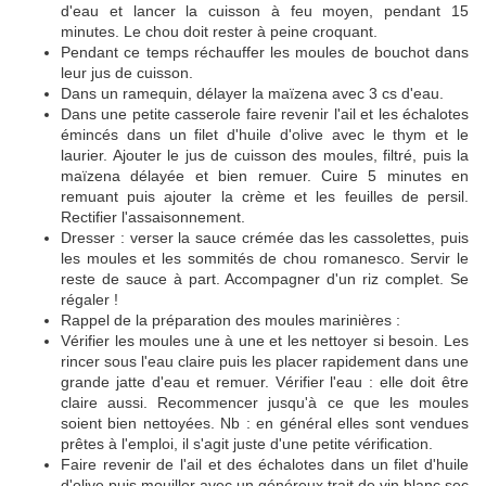
d'eau et lancer la cuisson à feu moyen, pendant 15
minutes. Le chou doit rester à peine croquant.
Pendant ce temps réchauffer les moules de bouchot dans
leur jus de cuisson.
Dans un ramequin, délayer la maïzena avec 3 cs d'eau.
Dans une petite casserole faire revenir l'ail et les échalotes
émincés dans un filet d'huile d'olive avec le thym et le
laurier. Ajouter le jus de cuisson des moules, filtré, puis la
maïzena délayée et bien remuer. Cuire 5 minutes en
remuant puis ajouter la crème et les feuilles de persil.
Rectifier l'assaisonnement.
Dresser : verser la sauce crémée das les cassolettes, puis
les moules et les sommités de chou romanesco. Servir le
reste de sauce à part. Accompagner d'un riz complet. Se
régaler !
Rappel de la préparation des moules marinières :
Vérifier les moules une à une et les nettoyer si besoin. Les
rincer sous l'eau claire puis les placer rapidement dans une
grande jatte d'eau et remuer. Vérifier l'eau : elle doit être
claire aussi. Recommencer jusqu'à ce que les moules
soient bien nettoyées. Nb : en général elles sont vendues
prêtes à l'emploi, il s'agit juste d'une petite vérification.
Faire revenir de l'ail et des échalotes dans un filet d'huile
d'olive puis mouiller avec un généreux trait de vin blanc sec