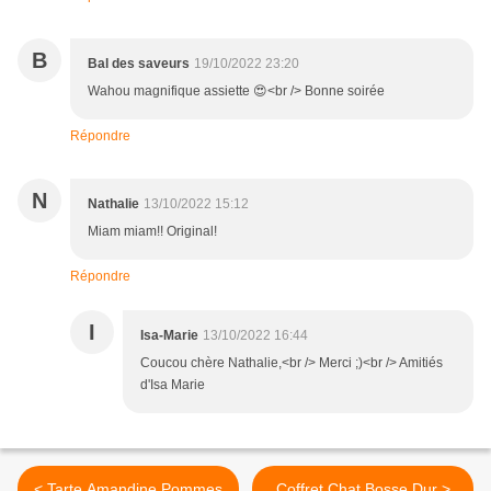
B
Bal des saveurs
19/10/2022 23:20
Wahou magnifique assiette 😍<br /> Bonne soirée
Répondre
N
Nathalie
13/10/2022 15:12
Miam miam!! Original!
Répondre
I
Isa-Marie
13/10/2022 16:44
Coucou chère Nathalie,<br /> Merci ;)<br /> Amitiés
d'Isa Marie
< Tarte Amandine Pommes
Coffret Chat Bosse Dur >