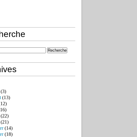
herche
ives
(3)
t
(13)
12)
16)
(22)
(21)
er
(14)
er
(18)