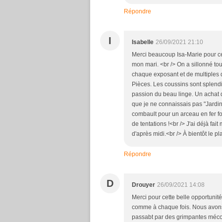
Répondre
I
Isabelle
26/09/2021 21:10
Merci beaucoup Isa-Marie pour c
mon mari. <br /> On a sillonné to
chaque exposant et de multiples
Pièces. Les coussins sont splend
passion du beau linge. Un achat 
que je ne connaissais pas "Jardins
combault pour un arceau en fer fo
de tentations !<br /> J'ai déjà fai
d'après midi.<br /> À bientôt le pla
Répondre
D
Drouyer
26/09/2021 14:08
Merci pour cette belle opportunit
comme à chaque fois. Nous avons 
passabt par des grimpantes mécon