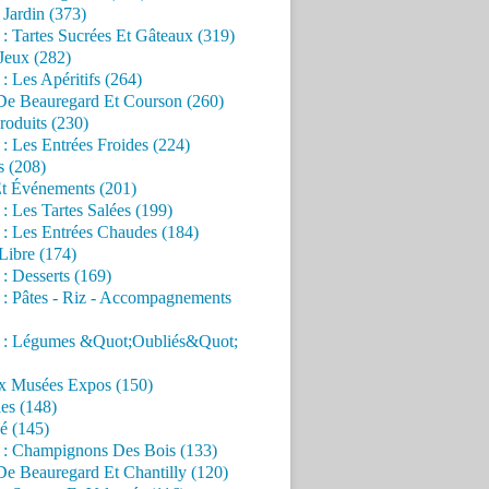
Jardin (373)
 : Tartes Sucrées Et Gâteaux (319)
Jeux (282)
 : Les Apéritifs (264)
 De Beauregard Et Courson (260)
roduits (230)
 : Les Entrées Froides (224)
s (208)
Et Événements (201)
 : Les Tartes Salées (199)
 : Les Entrées Chaudes (184)
Libre (174)
 : Desserts (169)
 : Pâtes - Riz - Accompagnements
s : Légumes &Quot;Oubliés&Quot;
x Musées Expos (150)
es (148)
é (145)
s : Champignons Des Bois (133)
De Beauregard Et Chantilly (120)