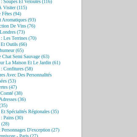
 : Soupes Et Veloutés (116)
À Visiter (115)
 Fêtes (94)
t Aromatiques (93)
ction De Vins (76)
 Londres (73)
 : Les Terrines (70)
 Et Outils (66)
'humeur (65)
e Chat Semi Sauvage (63)
ur La Maison Et Le Jardin (61)
 : Confitures (58)
res Avec Des Personnalités
ées (53)
rtes (47)
 Comté (38)
Adresses (36)
(35)
 Et Spécialités Régionales (35)
 : Pains (30)
 (28)
 Personnages D'exception (27)
nivore - Paris (27)