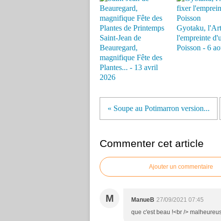
Gyotaku, l'Art
Saint-Jean de
l'empreinte d'
Beauregard,
Poisson - 6 a
magnifique Fête des
Plantes... - 13 avril
2026
« Soupe au Potimarron version...
Commenter cet article
Ajouter un commentaire
M
ManueB
27/09/2021 07:45
que c'est beau !<br /> malheureus