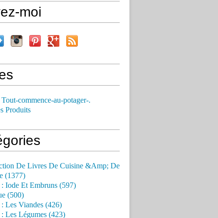
vez-moi
es
 Tout-commence-au-potager-.
s Produits
égories
ction De Livres De Cuisine &Amp; De
e (1377)
 : Iode Et Embruns (597)
ue (500)
 : Les Viandes (426)
 : Les Légumes (423)