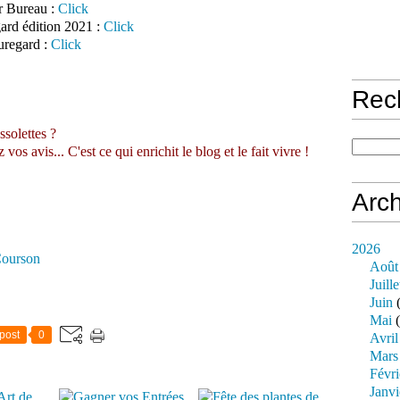
r Bureau :
Click
ard édition 2021 :
Click
uregard :
Click
Rec
ssolettes ?
s avis... C'est ce qui enrichit le blog et le fait vivre !
Arch
2026
Courson
Août
Juille
Juin
(
Mai
(
post
0
Avril
Mars
Févri
Janvi