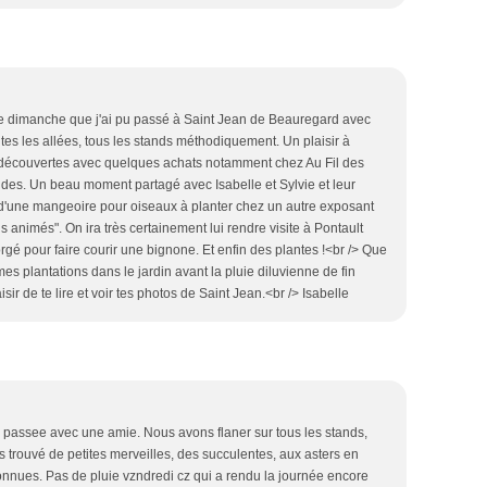
e dimanche que j'ai pu passé à Saint Jean de Beauregard avec
utes les allées, tous les stands méthodiquement. Un plaisir à
 découvertes avec quelques achats notamment chez Au Fil des
ides. Un beau moment partagé avec Isabelle et Sylvie et leur
d'une mangeoire pour oiseaux à planter chez un autre exposant
 animés". On ira très certainement lui rendre visite à Pontault
rgé pour faire courir une bignone. Et enfin des plantes !<br /> Que
t mes plantations dans le jardin avant la pluie diluvienne de fin
isir de te lire et voir tes photos de Saint Jean.<br /> Isabelle
é passee avec une amie. Nous avons flaner sur tous les stands,
trouvé de petites merveilles, des succulentes, aux asters en
nues. Pas de pluie vzndredi cz qui a rendu la journée encore