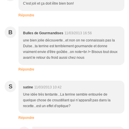
C'est joli et ça doit être bien bon!
Répondre
B
Bulles de Gourmandises
11/03/2013 16:56
une bien jolie découverte...et non on ne connaissais pas la
Dulse...ta terrine est terriblement gourmande et donne
vraiment envie d'être goûtée...on note<br /> Bisous tout doux
avant le retour du froid aussi chez nous
Répondre
S
satine
11/03/2013 10:42
Une idée très tentante...La terrine semble entourée de
quelque chose de croustillant qui n’apparaît pas dans la
recette...est un effet d'optique?
Répondre