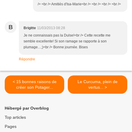
/> <br /> Amitiés d'Isa-Marie<br /> <br /> <br /> <br />
B
Brigitte
11/03/2013 08:28
Je ne connaissais pas la Dulse!<br /> Cette recette me
semble excellente! Si son ramage se rapporte à son
plumage....;)<br /> Bonne journée. Bises
Répondre
< 15 bonnes raisons de
Le Curcuma, plein de
créer son Potager...
vertus... >
Hébergé par Overblog
Top articles
Pages