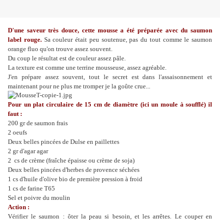
D'une saveur très douce, cette mousse a été préparée avec du saumon
label rouge.
Sa couleur était peu soutenue, pas du tout comme le saumon
orange fluo qu'on trouve assez souvent.
Du coup le résultat est de couleur assez pâle.
La texture est comme une terrine mousseuse, assez agréable.
J'en prépare assez souvent, tout le secret est dans l'assaisonnement et
maintenant pour ne plus me tromper je la goûte crue...
Pour un plat circulaire de 15 cm de diamètre (ici un moule à soufflé) il
faut :
200 gr de saumon frais
2 oeufs
Deux belles pincées de Dulse en paillettes
2 gr d'agar agar
2 cs de crème (fraîche épaisse ou crème de soja)
Deux belles pincées d'herbes de provence séchées
1 cs d'huile d'olive bio de première pression à froid
1 cs de farine T65
Sel et poivre du moulin
Action :
Vérifier le saumon : ôter la peau si besoin, et les arrêtes. Le couper en