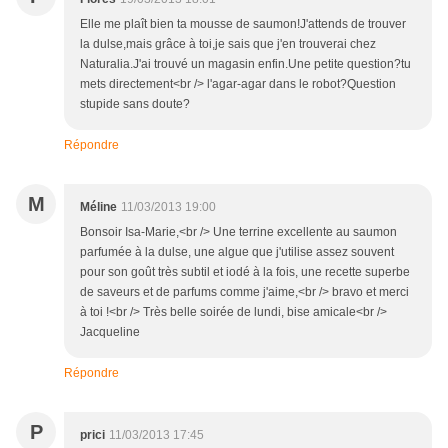
Elle me plaît bien ta mousse de saumon!J'attends de trouver
la dulse,mais grâce à toi,je sais que j'en trouverai chez
Naturalia.J'ai trouvé un magasin enfin.Une petite question?tu
mets directement<br /> l'agar-agar dans le robot?Question
stupide sans doute?
Répondre
M
Méline
11/03/2013 19:00
Bonsoir Isa-Marie,<br /> Une terrine excellente au saumon
parfumée à la dulse, une algue que j'utilise assez souvent
pour son goût très subtil et iodé à la fois, une recette superbe
de saveurs et de parfums comme j'aime,<br /> bravo et merci
à toi !<br /> Très belle soirée de lundi, bise amicale<br />
Jacqueline
Répondre
P
prici
11/03/2013 17:45