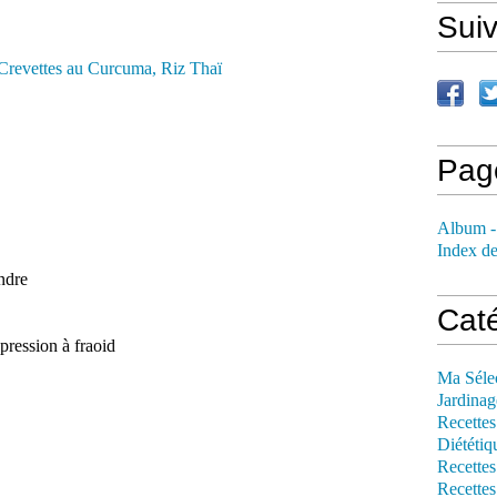
Sui
Pag
Album -
Index de
andre
Cat
 pression à fraoid
Ma Séle
Jardinag
Recettes
Diététiq
Recettes
Recettes