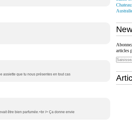
Chateau
Australi
News
Abonnez-
articles 
lie assiette que tu nous présentes en tout cas
Arti
 devait être bien parfumée.<br /> Ça donne envie