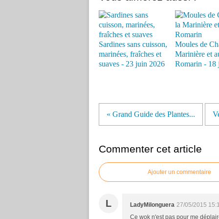
Sardines sans cuisson,
Moules de Cha
marinées, fraîches et
Marinière et a
suaves - 23 juin 2026
Romarin - 18 
« Grand Guide des Plantes...
Ve
Commenter cet article
Ajouter un commentaire
L
LadyMilonguera
27/05/2015 15:
Ce wok n'est pas pour me déplaire