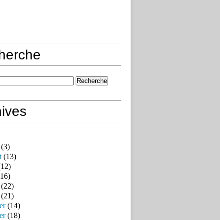
herche
ives
(3)
t
(13)
12)
16)
(22)
(21)
er
(14)
er
(18)