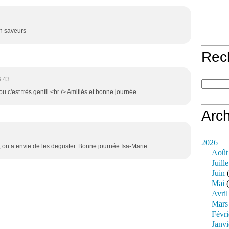
en saveurs
Rec
6:43
 c'est très gentil.<br /> Amitiés et bonne journée
Arch
2026
s, on a envie de les deguster. Bonne journée Isa-Marie
Août
Juille
Juin
(
Mai
(
Avril
Mars
Févri
Janvi