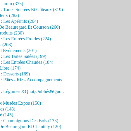
Jardin (373)
 : Tartes Sucrées Et Gâteaux (319)
Jeux (282)
 : Les Apéritifs (264)
 De Beauregard Et Courson (260)
roduits (230)
 : Les Entrées Froides (224)
s (208)
Et Événements (201)
 : Les Tartes Salées (199)
 : Les Entrées Chaudes (184)
Libre (174)
 : Desserts (169)
 : Pâtes - Riz - Accompagnements
s : Légumes &Quot;Oubliés&Quot;
x Musées Expos (150)
es (148)
é (145)
s : Champignons Des Bois (133)
De Beauregard Et Chantilly (120)