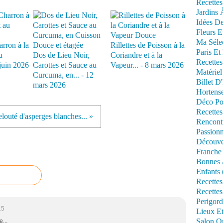
Recettes
Jardins 
Idées De
Fleurs E
Ma Séle
rron à la
Rillettes de Poisson à la
Paris Et
u
Dos de Lieu Noir,
Coriandre et à la
Recettes
juin 2026
Carottes et Sauce au
Vapeur... - 8 mars 2026
Matériel
Curcuma, en... - 12
Billet D
mars 2026
Hortens
Déco Po
Recettes
louté d'asperges blanches... »
Rencont
Passionn
Découve
Franche
Bonnes 
Enfants 
Recettes
Recettes
Perigord
15
Lieux Et
Salon Om
...