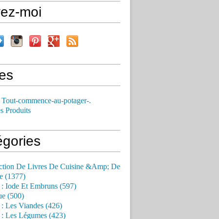
vez-moi
es
 Tout-commence-au-potager-.
s Produits
égories
ction De Livres De Cuisine &Amp; De
e (1377)
 : Iode Et Embruns (597)
ue (500)
 : Les Viandes (426)
 : Les Légumes (423)