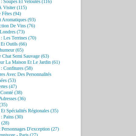
 : Soupes Et Veloutés (116)
À Visiter (115)
 Fêtes (94)
t Aromatiques (93)
ction De Vins (76)
 Londres (73)
 : Les Terrines (70)
 Et Outils (66)
'humeur (65)
e Chat Semi Sauvage (63)
ur La Maison Et Le Jardin (61)
 : Confitures (58)
res Avec Des Personnalités
ées (53)
rtes (47)
 Comté (38)
Adresses (36)
(35)
 Et Spécialités Régionales (35)
 : Pains (30)
 (28)
 Personnages D'exception (27)
nivore - Paris (27)