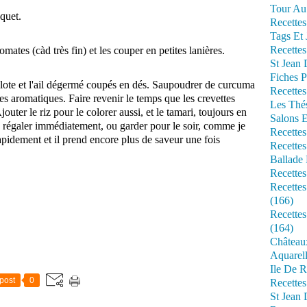
Tour Au 
quet.
Recettes
Tags Et 
Recettes
ates (càd très fin) et les couper en petites lanières.
St Jean
Fiches P
alote et l'ail dégermé coupés en dés. Saupoudrer de curcuma
Recettes
 les aromatiques. Faire revenir le temps que les crevettes
Les Thé
uter le riz pour le colorer aussi, et le tamari, toujours en
Salons 
e régaler immédiatement, ou garder pour le soir, comme je
Recettes
n rapidement et il prend encore plus de saveur une fois
Recettes
Ballade 
Recettes
Recettes
(166)
Recette
(164)
Château
Aquarell
Ile De R
post
0
Recette
St Jean 