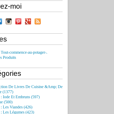
vez-moi
es
 Tout-commence-au-potager-.
s Produits
égories
ction De Livres De Cuisine &Amp; De
e (1377)
 : Iode Et Embruns (597)
ue (500)
 : Les Viandes (426)
 : Les Légumes (423)