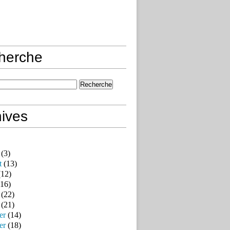
herche
ives
(3)
t
(13)
12)
16)
(22)
(21)
er
(14)
er
(18)