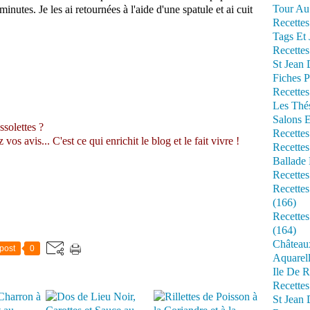
Tour Au 
minutes. Je les ai retournées à l'aide d'une spatule et ai cuit
Recettes
Tags Et 
Recettes
St Jean
Fiches P
Recettes
Les Thé
Salons 
ssolettes ?
Recettes
s avis... C'est ce qui enrichit le blog et le fait vivre !
Recettes
Ballade 
Recettes
Recettes
(166)
Recette
(164)
Château
post
0
Aquarell
Ile De R
Recette
St Jean 