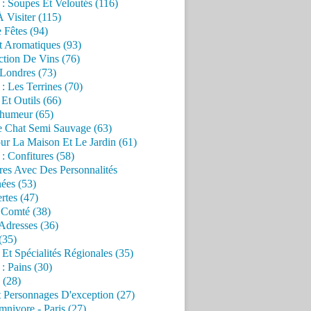
 : Soupes Et Veloutés (116)
À Visiter (115)
 Fêtes (94)
t Aromatiques (93)
ction De Vins (76)
 Londres (73)
 : Les Terrines (70)
 Et Outils (66)
'humeur (65)
e Chat Semi Sauvage (63)
ur La Maison Et Le Jardin (61)
 : Confitures (58)
res Avec Des Personnalités
ées (53)
rtes (47)
 Comté (38)
Adresses (36)
(35)
 Et Spécialités Régionales (35)
 : Pains (30)
 (28)
 Personnages D'exception (27)
nivore - Paris (27)