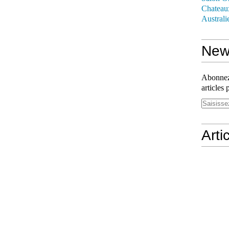
Chateau
Australi
News
Abonnez-
articles 
Arti