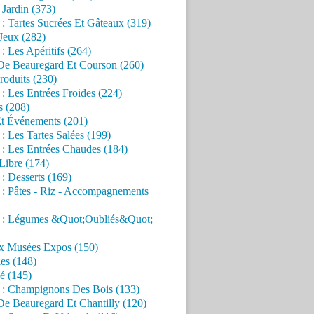
Jardin (373)
 : Tartes Sucrées Et Gâteaux (319)
Jeux (282)
 : Les Apéritifs (264)
 De Beauregard Et Courson (260)
roduits (230)
 : Les Entrées Froides (224)
s (208)
Et Événements (201)
 : Les Tartes Salées (199)
 : Les Entrées Chaudes (184)
Libre (174)
 : Desserts (169)
 : Pâtes - Riz - Accompagnements
s : Légumes &Quot;Oubliés&Quot;
x Musées Expos (150)
es (148)
é (145)
s : Champignons Des Bois (133)
De Beauregard Et Chantilly (120)