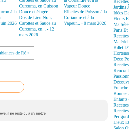
Recettes
Jardins 
rron à la
Rillettes de Poisson à la
Idées De
u
Dos de Lieu Noir,
Coriandre et à la
Fleurs E
juin 2026
Carottes et Sauce au
Vapeur... - 8 mars 2026
Ma Séle
Curcuma, en... - 12
Paris Et
mars 2026
Recettes
Matériel
Billet D
biances de Ré »
Hortens
Déco Po
Recettes
Rencont
Passionn
Découve
Franche
Bonnes 
Enfants 
Recettes
Recettes
êve, il ne reste qu'à s'y mettre
Perigord
Lieux Et
Salon Om