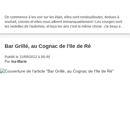
On commence à les voir sur les étals, elles sont rondouilloutes, dodues à
souhait, colorés et elles nous attirent immanquablement ! Les courges sont
les vedettes de l'automne, et tous les ans c'est la même chose : j'ai beau en
avoir récolté au jardin,...
Bar Grillé, au Cognac de l'Ile de Ré
Publié le 11/09/2012 à 06:40
Par
Isa-Marie