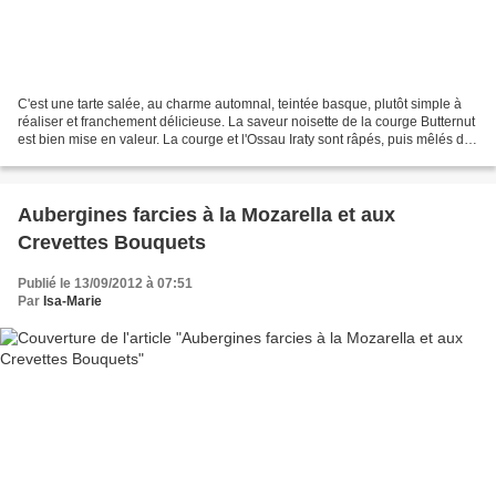
C'est une tarte salée, au charme automnal, teintée basque, plutôt simple à
réaliser et franchement délicieuse. La saveur noisette de la courge Butternut
est bien mise en valeur. La courge et l'Ossau Iraty sont râpés, puis mêlés de
moutarde et de dés de...
Aubergines farcies à la Mozarella et aux
Crevettes Bouquets
Publié le 13/09/2012 à 07:51
Par
Isa-Marie