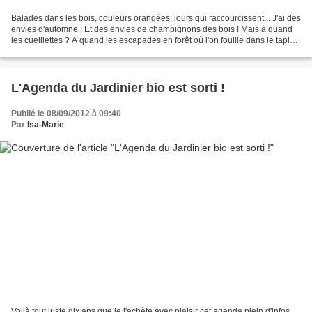
Balades dans les bois, couleurs orangées, jours qui raccourcissent... J'ai des
envies d'automne ! Et des envies de champignons des bois ! Mais à quand
les cueillettes ? A quand les escapades en forêt où l'on fouille dans le tapis
de feuilles à la recherche...
L'Agenda du Jardinier bio est sorti !
Publié le 08/09/2012 à 09:40
Par
Isa-Marie
Voilà tout juste dix ans que je l'achète avec plaisir cet agenda plein d'infos