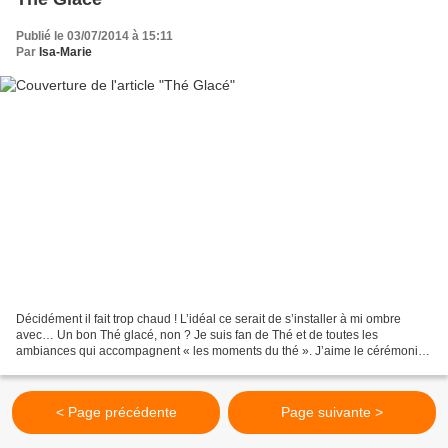
Publié le 03/07/2014 à 15:11
Par
Isa-Marie
Décidément il fait trop chaud ! L’idéal ce serait de s’installer à mi ombre
avec… Un bon Thé glacé, non ? Je suis fan de Thé et de toutes les
ambiances qui accompagnent « les moments du thé ». J’aime le cérémonial
de la théière, les conseils de la sommelière...
< Page précédente
Page suivante >