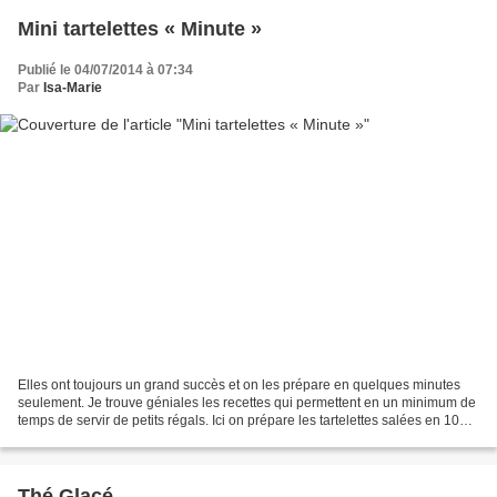
Mini tartelettes « Minute »
Publié le 04/07/2014 à 07:34
Par
Isa-Marie
Elles ont toujours un grand succès et on les prépare en quelques minutes
seulement. Je trouve géniales les recettes qui permettent en un minimum de
temps de servir de petits régals. Ici on prépare les tartelettes salées en 10
minutes chrono et l’alchimie...
Thé Glacé