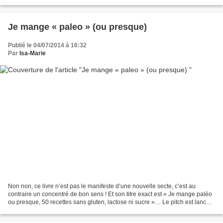
créateurs qui se retrouvent le temps...
Je mange « paleo » (ou presque)
Publié le 04/07/2014 à 16:32
Par
Isa-Marie
Non non, ce livre n’est pas le manifeste d’une nouvelle secte, c’est au
contraire un concentré de bon sens ! Et son titre exact est « Je mange paléo
ou presque, 50 recettes sans gluten, lactose ni sucre »… Le pitch est lancé,
l’idée géniale d’Amandine...