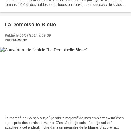
romans d’été et des guides touristiques on trouve des monceaux de stylos,
cartables et autres fournitures...
La Demoiselle Bleue
Publié le 06/07/2014 à 09:39
Par
Isa-Marie
Le marché de Saint-Maur, où je fais la majorité de mes emplettes « fraîches
», est près des bords de Marne. C’est là que je suis née et je suis très
attachée à cet endroit, niché dans un méandre de la Marne. J’adore la