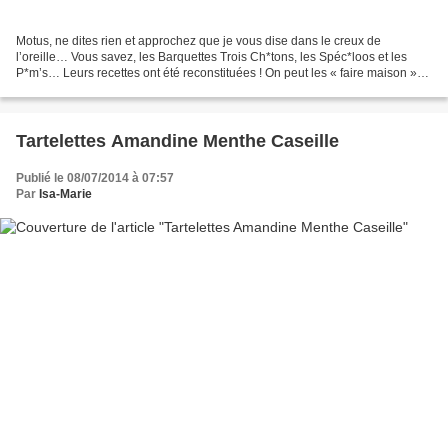
Motus, ne dites rien et approchez que je vous dise dans le creux de
l’oreille… Vous savez, les Barquettes Trois Ch*tons, les Spéc*loos et les
P*m’s… Leurs recettes ont été reconstituées ! On peut les « faire maison »
nous mêmes ! Chuuuuuttt… Les gâteaux...
Tartelettes Amandine Menthe Caseille
Publié le 08/07/2014 à 07:57
Par
Isa-Marie