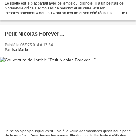
Le risotto est le plat parfait avec ce temps qui clignote : il a un petit air de
Normandie grâce aux moules de bouchot et au cidre, et il est
incontestablement « doudou » par sa texture et son côté réchauffant… Je l’ai
préparé avec des moules de bouchot...
Petit Nicolas Forever…
Publié le 06/07/2014 à 17:34
Par
Isa-Marie
Je ne sais pas pourquoi c’est juste à la veille des vacances qu’on nous parle
de la rentrée… Dans toutes les bonnes librairies en juillet juste à côté des