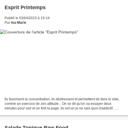
Esprit Printemps
Publié le 03/04/2015 à 15:14
Par
Isa-Marie
Ils favorisent la concentration, ils déstressent et permettent de faire le vide,
comme un exercice de zen attitude... On se dit qu'on va essayer deux
minutes pour voir et on finit la page, ils ont un je ne sais quoi d'addictif...
surtout avec ces motifs...
Salade Tonique Raw Food