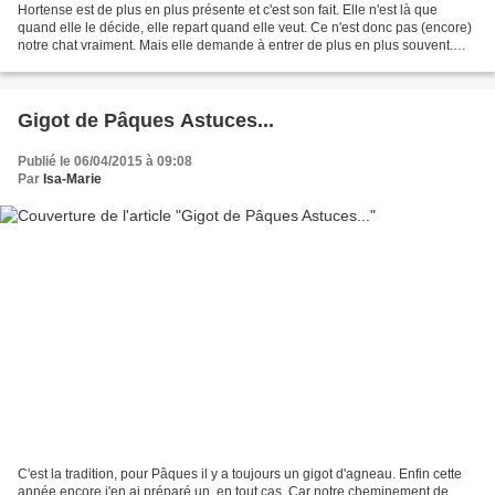
Hortense est de plus en plus présente et c'est son fait. Elle n'est là que
quand elle le décide, elle repart quand elle veut. Ce n'est donc pas (encore)
notre chat vraiment. Mais elle demande à entrer de plus en plus souvent.
Elle ne mange qu'à l'intérieur...
Gigot de Pâques Astuces...
Publié le 06/04/2015 à 09:08
Par
Isa-Marie
C'est la tradition, pour Pâques il y a toujours un gigot d'agneau. Enfin cette
année encore j'en ai préparé un, en tout cas. Car notre cheminement de