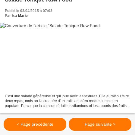
Publié le 03/04/2015 à 07:03
Par
Isa-Marie
C'est une salade généreuse et qui joue avec les textures. Elle aurait pu faire
deux repas, mais on l'a croquée d'un trait sans s'en rendre compte en
papotant. Parce que la cuisson réduit les vitamines et les apports des fruits
et des légumes, parce qu'on...
< Page précédente
Page suivante >