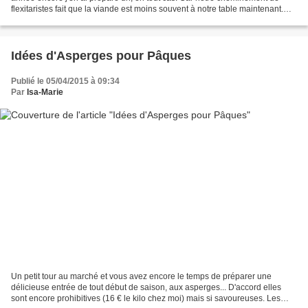
flexitaristes fait que la viande est moins souvent à notre table maintenant.
Comme je ne prépare de gigot...
Idées d'Asperges pour Pâques
Publié le 05/04/2015 à 09:34
Par
Isa-Marie
Un petit tour au marché et vous avez encore le temps de préparer une
délicieuse entrée de tout début de saison, aux asperges... D'accord elles
sont encore prohibitives (16 € le kilo chez moi) mais si savoureuses. Les