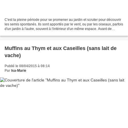
C'est la pleine période pour se promener au jardin et scruter pour découvrir
les semis spontanés. Ils sont apportés par le vent, ou par les oiseaux, parfois
d'un jardin à l'autre, souvent à l'intérieur d'un même espace. Avant de
grattouiller la terre...
Muffins au Thym et aux Caseilles (sans lait de
vache)
Publié le 08/04/2015 à 08:14
Par
Isa-Marie