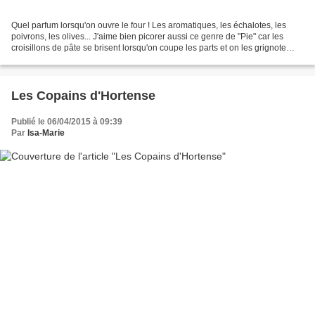
Quel parfum lorsqu'on ouvre le four ! Les aromatiques, les échalotes, les
poivrons, les olives... J'aime bien picorer aussi ce genre de "Pie" car les
croisillons de pâte se brisent lorsqu'on coupe les parts et on les grignote
comme des flûtes qui croustillent......
Les Copains d'Hortense
Publié le 06/04/2015 à 09:39
Par
Isa-Marie