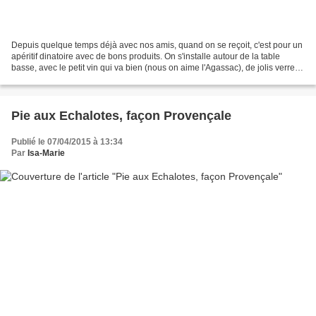
Depuis quelque temps déjà avec nos amis, quand on se reçoit, c'est pour un
apéritif dinatoire avec de bons produits. On s'installe autour de la table
basse, avec le petit vin qui va bien (nous on aime l'Agassac), de jolis verres
au pied très haut, et...
Pie aux Echalotes, façon Provençale
Publié le 07/04/2015 à 13:34
Par
Isa-Marie