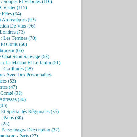
 : Soupes Et Veloutés (116)
À Visiter (115)
 Fêtes (94)
t Aromatiques (93)
ction De Vins (76)
 Londres (73)
 : Les Terrines (70)
 Et Outils (66)
'humeur (65)
e Chat Semi Sauvage (63)
ur La Maison Et Le Jardin (61)
 : Confitures (58)
res Avec Des Personnalités
ées (53)
rtes (47)
 Comté (38)
Adresses (36)
(35)
 Et Spécialités Régionales (35)
 : Pains (30)
 (28)
 Personnages D'exception (27)
nivore - Paris (27)