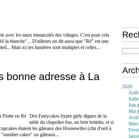
Rec
flirte avec les murs immaculés des villages. C'est pour cela
Ré la blanche"... D'ailleurs on dit aussi que "Ré" est une
il... Mais ici les lumières sont multiples et celles...
Arch
s bonne adresse à La
2026
Août
Juille
Juin
(
Mai
(
Des Fairycakes hyper girly dignes de la
Avril
table du chapelier fou, un brin britishs, et si
Mars
 cupcakes étaient les gâteaux des Housewifes (clin d'oeil à
Févri
t "number cakes" ou gâteaux...
Janvi