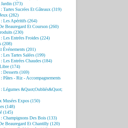
Jardin (373)
 : Tartes Sucrées Et Gâteaux (319)
Jeux (282)
 : Les Apéritifs (264)
 De Beauregard Et Courson (260)
roduits (230)
 : Les Entrées Froides (224)
s (208)
Et Événements (201)
 : Les Tartes Salées (199)
 : Les Entrées Chaudes (184)
Libre (174)
 : Desserts (169)
 : Pâtes - Riz - Accompagnements
s : Légumes &Quot;Oubliés&Quot;
x Musées Expos (150)
es (148)
é (145)
s : Champignons Des Bois (133)
De Beauregard Et Chantilly (120)