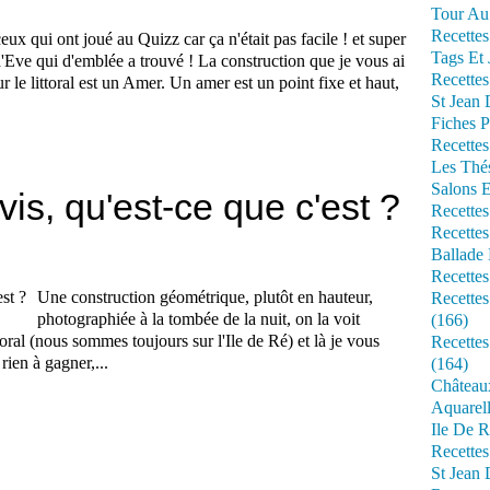
Tour Au 
Recettes
eux qui ont joué au Quizz car ça n'était pas facile ! et super
Tags Et 
'Eve qui d'emblée a trouvé ! La construction que je vous ai
Recettes
sur le littoral est un Amer. Un amer est un point fixe et haut,
St Jean
Fiches P
Recettes
Les Thé
Salons 
vis, qu'est-ce que c'est ?
Recettes
Recettes
Ballade 
Recettes
Une construction géométrique, plutôt en hauteur,
Recettes
photographiée à la tombée de la nuit, on la voit
(166)
toral (nous sommes toujours sur l'Ile de Ré) et là je vous
Recette
rien à gagner,...
(164)
Château
Aquarell
Ile De R
Recette
St Jean 