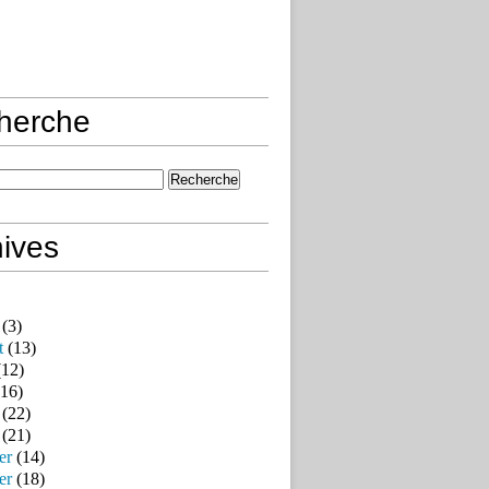
herche
ives
(3)
t
(13)
12)
16)
(22)
(21)
er
(14)
er
(18)