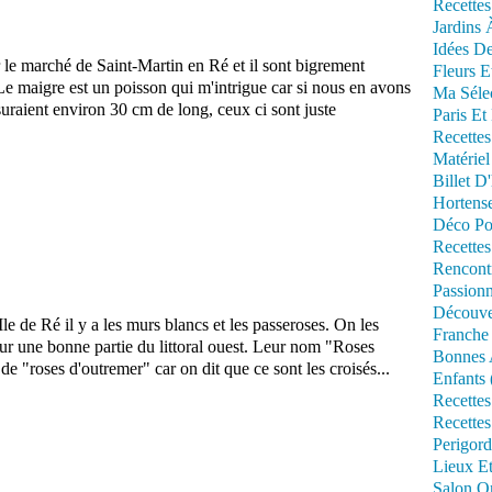
Recettes
Jardins 
Idées De
ur le marché de Saint-Martin en Ré et il sont bigrement
Fleurs E
Le maigre est un poisson qui m'intrigue car si nous en avons
Ma Séle
suraient environ 30 cm de long, ceux ci sont juste
Paris Et
Recettes
Matériel
Billet D
Hortens
Déco Po
Recettes
Rencont
Passionn
Découve
le de Ré il y a les murs blancs et les passeroses. On les
Franche
ur une bonne partie du littoral ouest. Leur nom "Roses
Bonnes 
e "roses d'outremer" car on dit que ce sont les croisés...
Enfants 
Recettes
Recettes
Perigord
Lieux Et
Salon Om