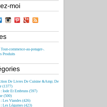
vez-moi
es
 Tout-commence-au-potager-.
s Produits
égories
ction De Livres De Cuisine &Amp; De
e (1377)
 : Iode Et Embruns (597)
ue (500)
 : Les Viandes (426)
 : Les Légumes (423)