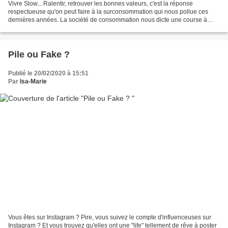
Vivre Slow... Ralentir, retrouver les bonnes valeurs, c'est la réponse
respectueuse qu'on peut faire à la surconsommation qui nous pollue ces
dernières années. La société de consommation nous dicte une course à
l'échalote qui, on s'en rend bien compte,...
Pile ou Fake ?
Publié le 20/02/2020 à 15:51
Par
Isa-Marie
Vous êtes sur Instagram ? Pire, vous suivez le compte d'influenceuses sur
Instagram ? Et vous trouvez qu'elles ont une "life" tellement de rêve à poster