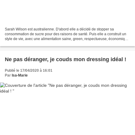
Sarah Wilson est australienne. D'abord elle a décidé de stopper sa
consommation de sucre pour des raisons de santé. Puis elle a construit un
style de vie, avec une alimentation saine, green, respectueuse, économique
mais tonique, et en gagnant du temps......
Ne pas déranger, je couds mon dressing idéal !
Publié le 17/04/2020 à 16:01
Par
Isa-Marie