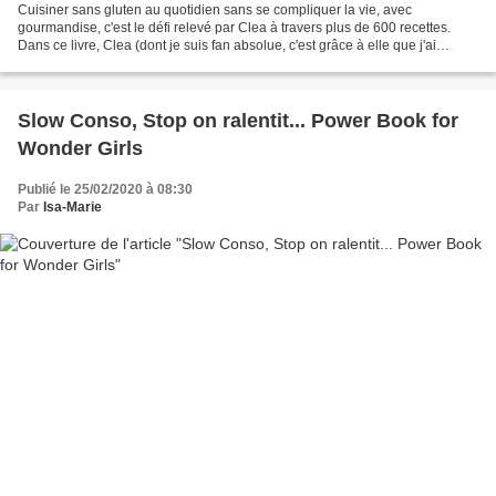
Cuisiner sans gluten au quotidien sans se compliquer la vie, avec
gourmandise, c'est le défi relevé par Clea à travers plus de 600 recettes.
Dans ce livre, Clea (dont je suis fan absolue, c'est grâce à elle que j'ai
maîtrisé l'Agar et le Thé Matcha) transforme...
Slow Conso, Stop on ralentit... Power Book for
Wonder Girls
Publié le 25/02/2020 à 08:30
Par
Isa-Marie