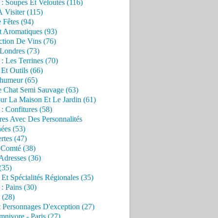
 : Soupes Et Veloutés (116)
À Visiter (115)
 Fêtes (94)
t Aromatiques (93)
ction De Vins (76)
 Londres (73)
 : Les Terrines (70)
 Et Outils (66)
'humeur (65)
e Chat Semi Sauvage (63)
ur La Maison Et Le Jardin (61)
 : Confitures (58)
res Avec Des Personnalités
ées (53)
rtes (47)
 Comté (38)
Adresses (36)
(35)
 Et Spécialités Régionales (35)
 : Pains (30)
 (28)
 Personnages D'exception (27)
nivore - Paris (27)