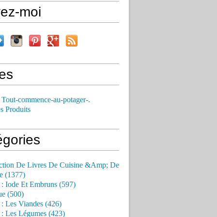
vez-moi
es
 Tout-commence-au-potager-.
s Produits
égories
ction De Livres De Cuisine &Amp; De
e (1377)
 : Iode Et Embruns (597)
ue (500)
 : Les Viandes (426)
 : Les Légumes (423)