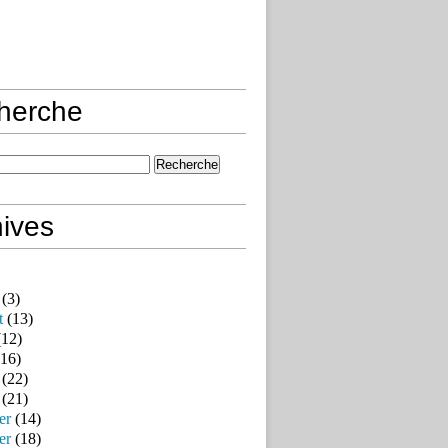
herche
ives
(3)
t
(13)
12)
16)
(22)
(21)
er
(14)
er
(18)