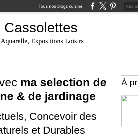
Tous nos blogs cuisine
t Cassolettes
 Aquarelle, Expositions Loisirs
avec
ma selection de
À p
ine & de jardinage
ctuels, Concevoir des
turels et Durables