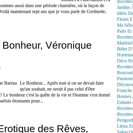
Recettes
sommes aussi dans une période charnière, où la façon de
Jardins 
 Voilà maintenant sept ans que je vous parle de Grelinette,
Idées De
Fleurs E
Ma Séle
Paris Et
Recettes
du Bonheur, Véronique
Matériel
Billet D
Hortens
Déco Po
Recettes
e
Rencont
Passionn
Le Bonheur... Après tout si on ne devait faire
Découve
qu'un souhait, ne serait il pas celui d'être
Franche
 ? Le bonheur c'est la quête de la vie et l'homme s'est donné
Bonnes 
arfois étonnants pour...
Enfants 
Recettes
Recettes
Perigord
 Erotique des Rêves,
Lieux Et
Salon Om