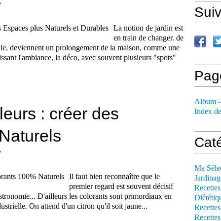
e
Sui
La notion de jardin est
en train de changer. de
 ville, deviennent un prolongement de la maison, comme une
sant l'ambiance, la déco, avec souvent plusieurs "spots"
Pag
Album -
eurs : créer des
Index de
Naturels
Cat
e
Ma Séle
Il faut bien reconnaître que le
Jardinag
premier regard est souvent décisif
Recettes
stronomie... D'ailleurs les colorants sont primordiaux en
Diététiq
strielle. On attend d'un citron qu'il soit jaune...
Recettes
Recettes