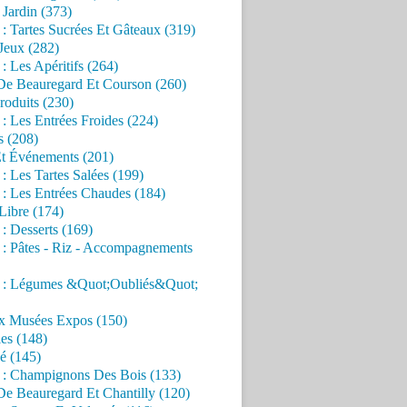
Jardin (373)
 : Tartes Sucrées Et Gâteaux (319)
Jeux (282)
 : Les Apéritifs (264)
 De Beauregard Et Courson (260)
roduits (230)
 : Les Entrées Froides (224)
s (208)
Et Événements (201)
 : Les Tartes Salées (199)
 : Les Entrées Chaudes (184)
Libre (174)
 : Desserts (169)
 : Pâtes - Riz - Accompagnements
s : Légumes &Quot;Oubliés&Quot;
x Musées Expos (150)
es (148)
é (145)
s : Champignons Des Bois (133)
De Beauregard Et Chantilly (120)