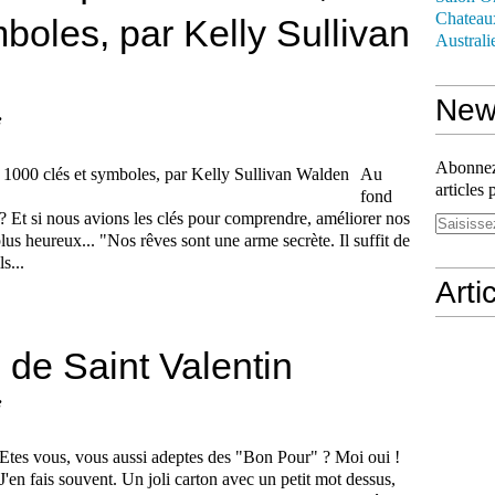
Chateau
boles, par Kelly Sullivan
Australi
News
e
Abonnez-
Au
articles 
fond
n ? Et si nous avions les clés pour comprendre, améliorer nos
lus heureux... "Nos rêves sont une arme secrète. Il suffit de
s...
Arti
 de Saint Valentin
e
Etes vous, vous aussi adeptes des "Bon Pour" ? Moi oui !
J'en fais souvent. Un joli carton avec un petit mot dessus,