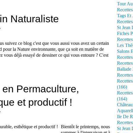
Tour Au 
Recettes
in Naturaliste
Tags Et 
Recettes
St Jean
e
Fiches P
Recettes
us suivez ce blog c'est que vous aussi vous avez un certain
Les Thé
d pour la Nature environnante, que ça soit en matière de
Salons 
ez vous déjà essayé de dessiner ce qui vous entoure ? C'est
Recettes
Recettes
Ballade 
Recettes
Recettes
n en Permaculture,
(166)
Recette
(164)
ue et productif !
Château
Aquarell
e
Ile De R
Recette
Bientôt le printemps, nous
St Jean 
sommes à l'intersaison et à