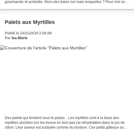
gourmande et acidulée. Alors des baies oui mais lesquelles ? Pour moi ce
sont ces précieuses caseilles que...
Palets aux Myrtilles
Publié le 24/11/2020 à 08:08
Par
Isa-Marie
Des palets qui fondent sous le palais... Les myrtilles sont à la base des
myrtilles séchées (on les trouve en bio) que j'ai réhydratées dans le jus de
citron. Leur saveur est acidulée comme du bonbon. Ces petits gâteaux sont
typiquement ce que je mets...