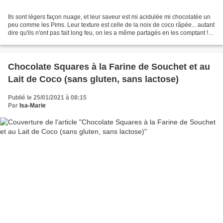
Ils sont légers façon nuage, et leur saveur est mi acidulée mi chocolatée un
peu comme les Pims. Leur texture est celle de la noix de coco râpée... autant
dire qu'ils n'ont pas fait long feu, on les a même partagés en les comptant !
Les ingrédients sont...
Chocolate Squares à la Farine de Souchet et au
Lait de Coco (sans gluten, sans lactose)
Publié le 25/01/2021 à 08:15
Par
Isa-Marie