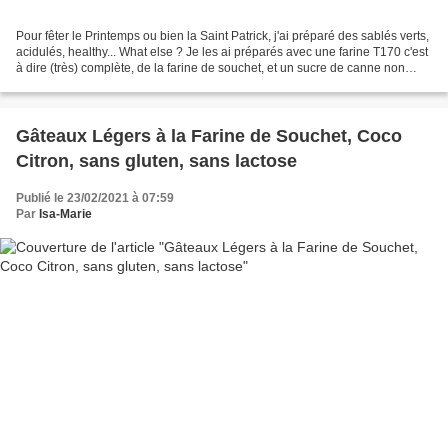
Pour fêter le Printemps ou bien la Saint Patrick, j'ai préparé des sablés verts,
acidulés, healthy... What else ? Je les ai préparés avec une farine T170 c'est
à dire (très) complète, de la farine de souchet, et un sucre de canne non
raffiné. Tous deux...
Gâteaux Légers à la Farine de Souchet, Coco
Citron, sans gluten, sans lactose
Publié le 23/02/2021 à 07:59
Par
Isa-Marie