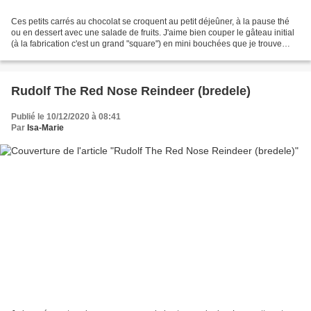
Ces petits carrés au chocolat se croquent au petit déjeûner, à la pause thé
ou en dessert avec une salade de fruits. J'aime bien couper le gâteau initial
(à la fabrication c'est un grand "square") en mini bouchées que je trouve
raffinées et légères......
Rudolf The Red Nose Reindeer (bredele)
Publié le 10/12/2020 à 08:41
Par
Isa-Marie