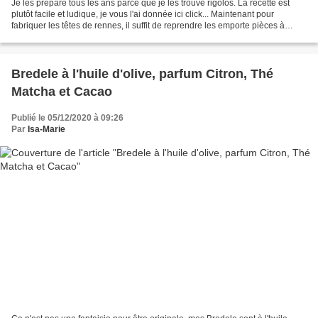
Je les prépare tous les ans parce que je les trouve rigolos. La recette est
plutôt facile et ludique, je vous l'ai donnée ici click... Maintenant pour
fabriquer les têtes de rennes, il suffit de reprendre les emporte pièces à
manele de Saint Nicolas et...
Bredele à l'huile d'olive, parfum Citron, Thé
Matcha et Cacao
Publié le 05/12/2020 à 09:26
Par
Isa-Marie