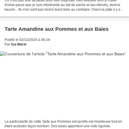
Ce n'est pas une fantaisie pour être originale, mes Bredele sont à l'huile
d'olive parce que je suis intolérante au lait de vache et ses dérivés, dont le
beurre... Ils n'en sont pas moins bons bien au contraire ! Dans la pâte il y a le
zeste d'un citron...
Tarte Amandine aux Pommes et aux Baies
Publié le 02/12/2020 à 08:16
Par
Isa-Marie
La particularité de cette Tarte aux Pommes est qu'elle est moelleuse tout en
étant acidulée façon bonbon. Des baies apportent une note rigolote,