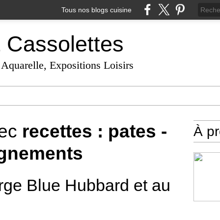
Tous nos blogs cuisine
t Cassolettes
 Aquarelle, Expositions Loisirs
vec
recettes : pates -
À p
agnements
urge Blue Hubbard et au