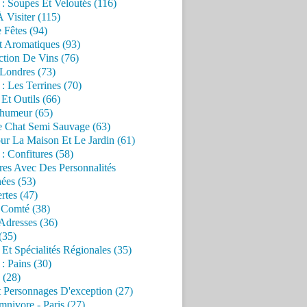
 : Soupes Et Veloutés (116)
À Visiter (115)
 Fêtes (94)
t Aromatiques (93)
ction De Vins (76)
 Londres (73)
 : Les Terrines (70)
 Et Outils (66)
'humeur (65)
e Chat Semi Sauvage (63)
ur La Maison Et Le Jardin (61)
 : Confitures (58)
res Avec Des Personnalités
ées (53)
rtes (47)
 Comté (38)
Adresses (36)
(35)
 Et Spécialités Régionales (35)
 : Pains (30)
 (28)
 Personnages D'exception (27)
nivore - Paris (27)