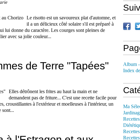
arie
Sui
Le risotto est un savoureux plat d'automne, et
il a un délicieux côté solaire s'il est préparé à
ui lui donne du caractère. Les courges sont pleines de
ier avec sa jolie couleur...
Pag
mmes de Terre "Tapées"
Album -
Index de
Cat
Elles détrônent les frites au haut la main et ne
demandent pas de friture... C'est une recette facile pour
 croustillantes à l'extérieur et moelleuses à l'intérieur, un
Ma Séle
 sont...
Jardinag
Recettes
Diététiq
Recettes
a à l'Estragon et aux
Recettes