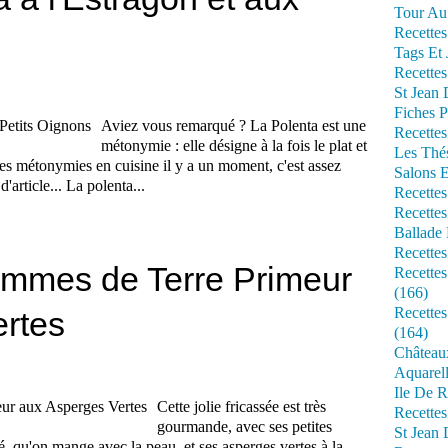
Tour Au 
Recettes
Tags Et 
Recettes
St Jean
Fiches P
Aviez vous remarqué ? La Polenta est une
Recettes
métonymie : elle désigne à la fois le plat et
Les Thé
é les métonymies en cuisine il y a un moment, c'est assez
Salons 
d'article... La polenta...
Recettes
Recettes
Ballade 
Recettes
ommes de Terre Primeur
Recettes
(166)
Recette
rtes
(164)
Château
Aquarell
Ile De R
Cette jolie fricassée est très
Recette
gourmande, avec ses petites
St Jean 
, qu'on mange avec la peau, et ses asperges vertes à la