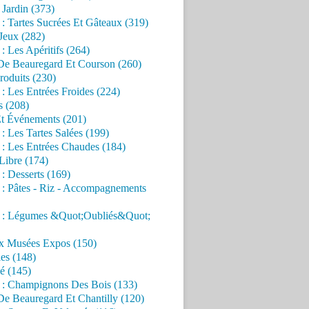
Jardin (373)
 : Tartes Sucrées Et Gâteaux (319)
Jeux (282)
 : Les Apéritifs (264)
 De Beauregard Et Courson (260)
roduits (230)
 : Les Entrées Froides (224)
s (208)
Et Événements (201)
 : Les Tartes Salées (199)
 : Les Entrées Chaudes (184)
Libre (174)
 : Desserts (169)
 : Pâtes - Riz - Accompagnements
s : Légumes &Quot;Oubliés&Quot;
x Musées Expos (150)
es (148)
é (145)
s : Champignons Des Bois (133)
De Beauregard Et Chantilly (120)