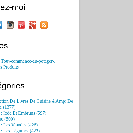
vez-moi
es
 Tout-commence-au-potager-.
s Produits
égories
ction De Livres De Cuisine &Amp; De
e (1377)
 : Iode Et Embruns (597)
ue (500)
 : Les Viandes (426)
 : Les Légumes (423)