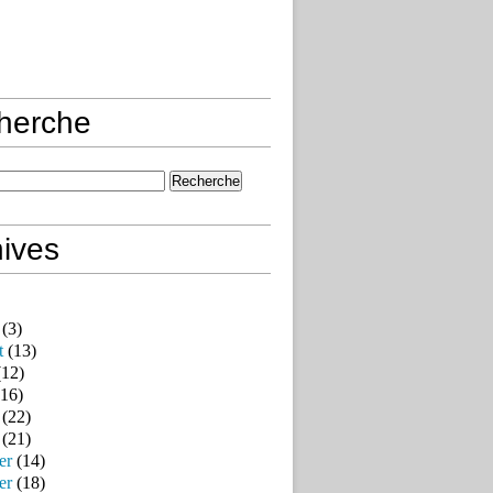
herche
ives
(3)
t
(13)
12)
16)
(22)
(21)
er
(14)
er
(18)