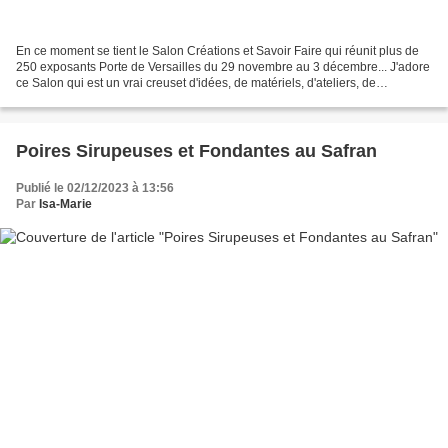
En ce moment se tient le Salon Créations et Savoir Faire qui réunit plus de
250 exposants Porte de Versailles du 29 novembre au 3 décembre... J'adore
ce Salon qui est un vrai creuset d'idées, de matériels, d'ateliers, de
rencontres DIY créatives dans...
Poires Sirupeuses et Fondantes au Safran
Publié le 02/12/2023 à 13:56
Par
Isa-Marie