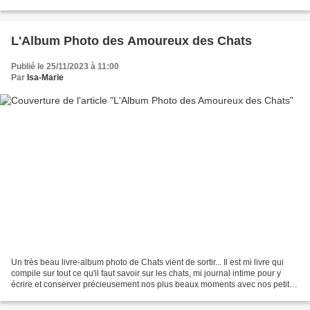
gamine et depuis je l'ai toujours...
L'Album Photo des Amoureux des Chats
Publié le 25/11/2023 à 11:00
Par
Isa-Marie
Un très beau livre-album photo de Chats vient de sortir... Il est mi livre qui
compile sur tout ce qu'il faut savoir sur les chats, mi journal intime pour y
écrire et conserver précieusement nos plus beaux moments avec nos petits
félins, et mi album photo...