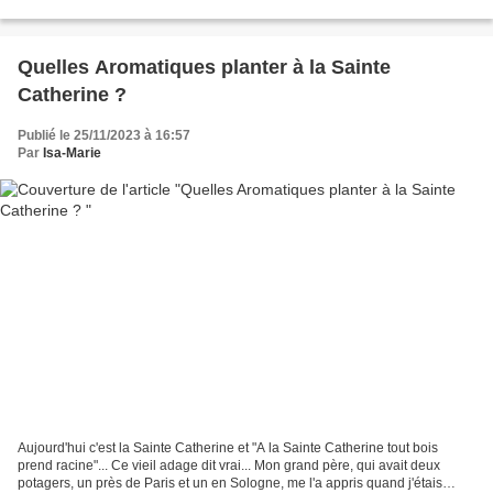
exposition au Centre Georges Pompidou) et à l'étranger....
Quelles Aromatiques planter à la Sainte
Catherine ?
Publié le 25/11/2023 à 16:57
Par
Isa-Marie
Aujourd'hui c'est la Sainte Catherine et "A la Sainte Catherine tout bois
prend racine"... Ce vieil adage dit vrai... Mon grand père, qui avait deux
potagers, un près de Paris et un en Sologne, me l'a appris quand j'étais