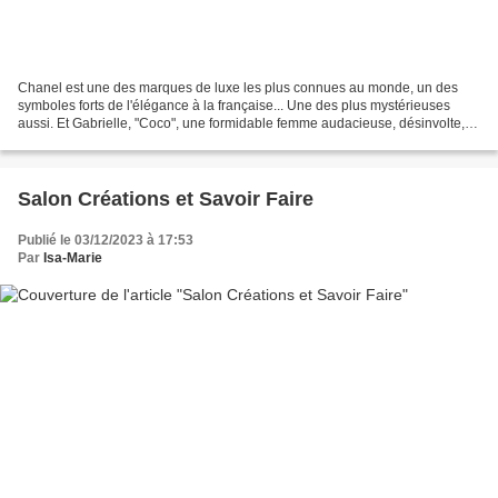
Chanel est une des marques de luxe les plus connues au monde, un des
symboles forts de l'élégance à la française... Une des plus mystérieuses
aussi. Et Gabrielle, "Coco", une formidable femme audacieuse, désinvolte,
insolente... Le livre magistral et...
Salon Créations et Savoir Faire
Publié le 03/12/2023 à 17:53
Par
Isa-Marie