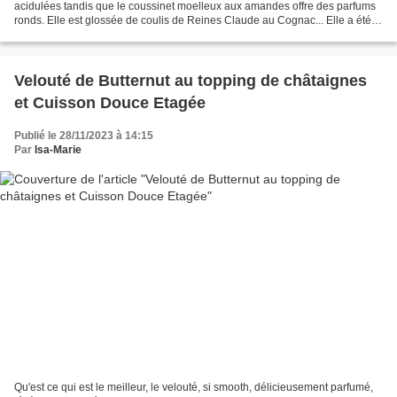
acidulées tandis que le coussinet moelleux aux amandes offre des parfums
ronds. Elle est glossée de coulis de Reines Claude au Cognac... Elle a été
notée "délice" par mes gourmands... Pour...
Velouté de Butternut au topping de châtaignes
et Cuisson Douce Etagée
Publié le 28/11/2023 à 14:15
Par
Isa-Marie
Qu'est ce qui est le meilleur, le velouté, si smooth, délicieusement parfumé,