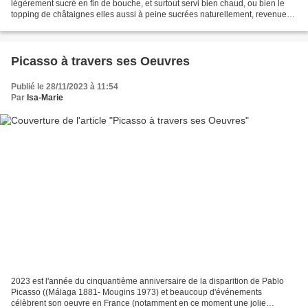
légèrement sucré en fin de bouche, et surtout servi bien chaud, ou bien le
topping de châtaignes elles aussi à peine sucrées naturellement, revenues
avec des échalotes et du...
Picasso à travers ses Oeuvres
Publié le 28/11/2023 à 11:54
Par
Isa-Marie
2023 est l'année du cinquantième anniversaire de la disparition de Pablo
Picasso ((Málaga 1881- Mougins 1973) et beaucoup d'événements
célèbrent son oeuvre en France (notamment en ce moment une jolie