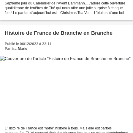
Septième jour du Calendrier de l'Avent Dammann... J'adore cette ouverture
quotidienne de fenêtres de Thé qui nous offre une jolie surprise à chaque
fois ! Le parfum d'aujourd'hui est... Christmas Tea Vert... L'étui est d'une belle
couleur flatteuse... Tout...
Histoire de France de Branche en Branche
Publié le 06/12/2022 à 22:11
Par
Isa-Marie
L'Histoire de France est "notre" histoire à tous. Mais elle est parfois
compliquée. Et j'ai souvent rêvé d'avoir sous les yeux un arbre généalogique