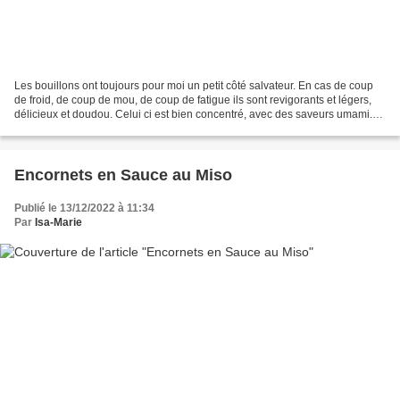
Les bouillons ont toujours pour moi un petit côté salvateur. En cas de coup
de froid, de coup de mou, de coup de fatigue ils sont revigorants et légers,
délicieux et doudou. Celui ci est bien concentré, avec des saveurs umami.
Servi très chaud, c'est...
Encornets en Sauce au Miso
Publié le 13/12/2022 à 11:34
Par
Isa-Marie