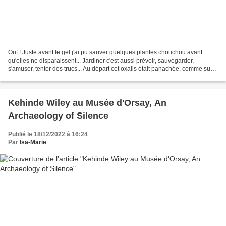
Ouf ! Juste avant le gel j'ai pu sauver quelques plantes chouchou avant
qu'elles ne disparaissent... Jardiner c'est aussi prévoir, sauvegarder,
s'amuser, tenter des trucs... Au départ cet oxalis était panachée, comme sur
la photo qui date d'avril dernier... D'ailleurs...
Kehinde Wiley au Musée d'Orsay, An
Archaeology of Silence
Publié le 18/12/2022 à 16:24
Par
Isa-Marie