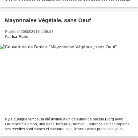
parfaites. On glisse...
Mayonnaise Végétale, sans Oeuf
Publié le 20/02/2015 à 09:57
Par
Isa-Marie
Il y a quelque temps j'ai été invitée à un déjeuner de presse Bjorg avec
Laurence Salomon, une des Chefs que j'admire. Laurence est naturopathe,
ses recettes sont saines et savoureuses. Je vous avais promis de vous
parler des astuces bluffantes qu'elle...