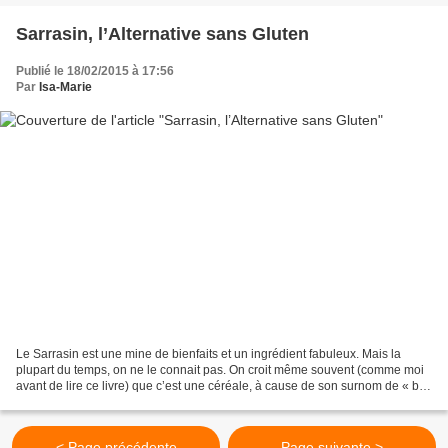
Sarrasin, l’Alternative sans Gluten
Publié le 18/02/2015 à 17:56
Par
Isa-Marie
Le Sarrasin est une mine de bienfaits et un ingrédient fabuleux. Mais la
plupart du temps, on ne le connait pas. On croit même souvent (comme moi
avant de lire ce livre) que c’est une céréale, à cause de son surnom de « blé
noir ». En fait pas du tout,...
< Page précédente
Page suivante >