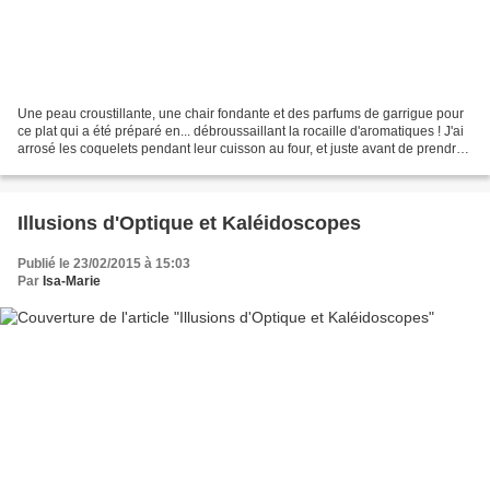
Une peau croustillante, une chair fondante et des parfums de garrigue pour
ce plat qui a été préparé en... débroussaillant la rocaille d'aromatiques ! J'ai
arrosé les coquelets pendant leur cuisson au four, et juste avant de prendre
la photo j'ai remplacé...
Illusions d'Optique et Kaléidoscopes
Publié le 23/02/2015 à 15:03
Par
Isa-Marie