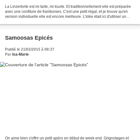
La Linzertorte est mi tarte, mi tourte. Et traditionnellement elle est préparée
avec une confiture de framboises. C'est une petit régal, et je trouve qu'en
version individuelle elle est encore meilleure. L'idée était ici d'utiliser un
surplus de pâte...
Samoosas Epicés
Publié le 21/02/2015 à 08:37
Par
Isa-Marie
On aime bien s'offrir un petit apéro en début de week end. Grignotages et