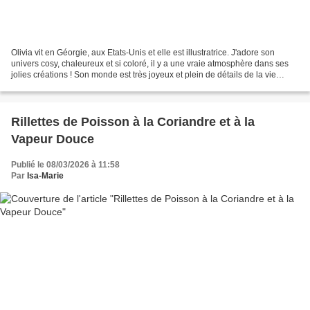
Olivia vit en Géorgie, aux Etats-Unis et elle est illustratrice. J'adore son
univers cosy, chaleureux et si coloré, il y a une vraie atmosphère dans ses
jolies créations ! Son monde est très joyeux et plein de détails de la vie
quotidienne, avec des tons...
Rillettes de Poisson à la Coriandre et à la
Vapeur Douce
Publié le 08/03/2026 à 11:58
Par
Isa-Marie