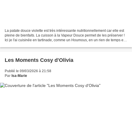
La patate douce violette est très intéressante nutritionnellement car elle est
pleine de bienfaits. La cuisson à la Vapeur Douce permet de les préserver !
Ici je l'ai cuisinée en tartinade, comme un Houmous, en un rien de temps et
c'est ce que j'adore...
Les Moments Cosy d'Olivia
Publié le 09/03/2026 à 21:58
Par
Isa-Marie