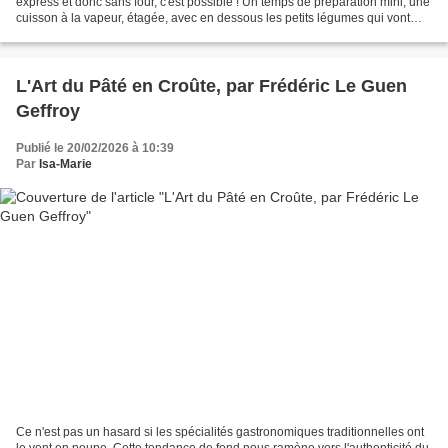
express et donc sans four, c'est possible ! Un temps de préparation mini, une
cuisson à la vapeur, étagée, avec en dessous les petits légumes qui vont
bien, et hop, le tour est...
L'Art du Pâté en Croûte, par Frédéric Le Guen
Geffroy
Publié le 20/02/2026 à 10:39
Par
Isa-Marie
Ce n'est pas un hasard si les spécialités gastronomiques traditionnelles ont
le vent en poupe. Cette tendance de fond nous ramène vers l'authenticité du