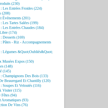
roduits (230)
 : Les Entrées Froides (224)
s (208)
Et Événements (201)
 : Les Tartes Salées (199)
 : Les Entrées Chaudes (184)
Libre (174)
 : Desserts (169)
 : Pâtes - Riz - Accompagnements
s : Légumes &Quot;Oubliés&Quot;
x Musées Expos (150)
es (148)
é (145)
s : Champignons Des Bois (133)
De Beauregard Et Chantilly (120)
 : Soupes Et Veloutés (116)
À Visiter (115)
 Fêtes (94)
t Aromatiques (93)
ction De Vins (76)