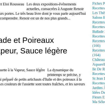
Fiches P
Les deux expositions-événements
Recettes
actuelles, consacrées à Auguste Renoir
Les Thé
rs portes. Le très beau livre dont je vous parle aujourd'hui
Salons 
s comprendre. Renoir est un de nos plus grands...
Recettes
Recettes
Ballade 
Recettes
ade et Poireaux
Recettes
(166)
apeur, Sauce légère
Recette
(164)
Château
Aquarell
Ile De R
La dynamique du
Recette
printemps se précise, y
St Jean 
i préparé de petits artichauts d'Italie et des poireaux à la
Recettes
s couleurs de l'assiette sont toutes fraîches, et les saveurs
Jardins 
Idées De
Fleurs E
Ma Séle