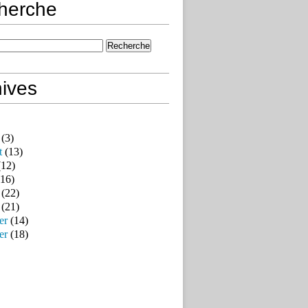
herche
ives
(3)
t
(13)
12)
16)
(22)
(21)
er
(14)
er
(18)