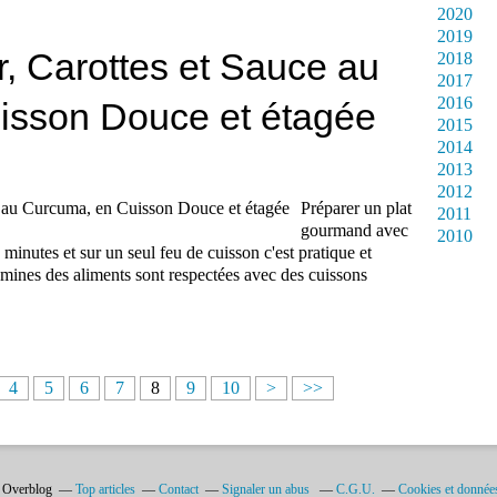
2020
2019
r, Carottes et Sauce au
2018
2017
2016
isson Douce et étagée
2015
2014
2013
2012
Préparer un plat
2011
gourmand avec
2010
inutes et sur un seul feu de cuisson c'est pratique et
tamines des aliments sont respectées avec des cuissons
2
3
4
5
6
7
8
9
1
2
3
4
5
6
7
4
5
6
7
8
9
10
>
>>
0
0
0
0
0
0
0
0
0
0
0
0
0
0
0
0
0
0
0
0
0
0
l Overblog
Top articles
Contact
Signaler un abus
C.G.U.
Cookies et donnée