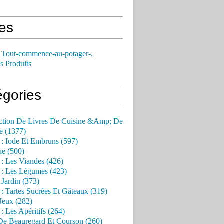
es
 Tout-commence-au-potager-.
s Produits
égories
ction De Livres De Cuisine &Amp; De
e (1377)
 : Iode Et Embruns (597)
ue (500)
 : Les Viandes (426)
 : Les Légumes (423)
Jardin (373)
 : Tartes Sucrées Et Gâteaux (319)
Jeux (282)
 : Les Apéritifs (264)
 De Beauregard Et Courson (260)