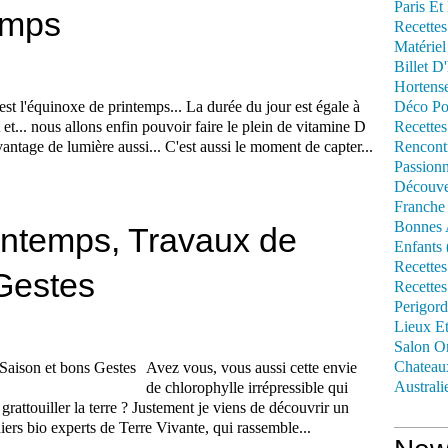
Paris Et
emps
Recettes
Matériel
Billet D
Hortens
est l'équinoxe de printemps... La durée du jour est égale à
Déco Po
t et... nous allons enfin pouvoir faire le plein de vitamine D
Recettes
vantage de lumière aussi... C'est aussi le moment de capter...
Rencont
Passionn
Découve
Franche
Bonnes 
rintemps, Travaux de
Enfants 
Recettes
Gestes
Recettes
Perigord
Lieux Et
Salon Om
Chateau
Avez vous, vous aussi cette envie
Australi
de chlorophylle irrépressible qui
rattouiller la terre ? Justement je viens de découvrir un
iers bio experts de Terre Vivante, qui rassemble...