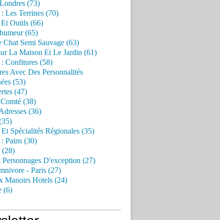
 Londres (73)
 : Les Terrines (70)
 Et Outils (66)
'humeur (65)
e Chat Semi Sauvage (63)
ur La Maison Et Le Jardin (61)
 : Confitures (58)
res Avec Des Personnalités
ées (53)
rtes (47)
 Comté (38)
Adresses (36)
(35)
 Et Spécialités Régionales (35)
 : Pains (30)
 (28)
 Personnages D'exception (27)
nivore - Paris (27)
x Manoirs Hotels (24)
e (6)