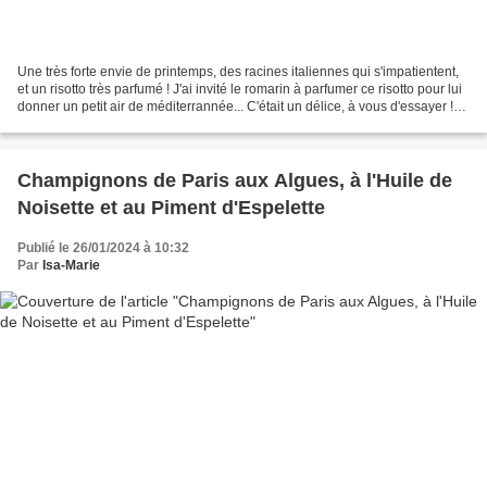
Une très forte envie de printemps, des racines italiennes qui s'impatientent,
et un risotto très parfumé ! J'ai invité le romarin à parfumer ce risotto pour lui
donner un petit air de méditerrannée... C'était un délice, à vous d'essayer !
Pour deux il...
Champignons de Paris aux Algues, à l'Huile de
Noisette et au Piment d'Espelette
Publié le 26/01/2024 à 10:32
Par
Isa-Marie