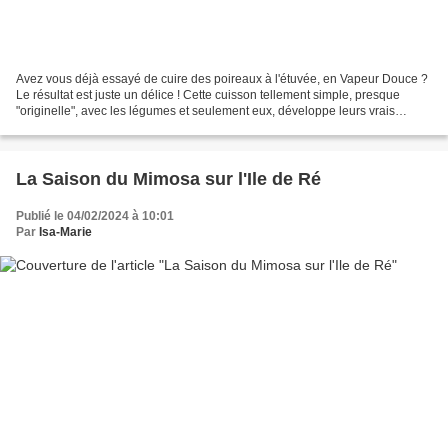
Avez vous déjà essayé de cuire des poireaux à l'étuvée, en Vapeur Douce ?
Le résultat est juste un délice ! Cette cuisson tellement simple, presque
"originelle", avec les légumes et seulement eux, développe leurs vrais
parfums, suaves et délicieux ! La...
La Saison du Mimosa sur l'Ile de Ré
Publié le 04/02/2024 à 10:01
Par
Isa-Marie