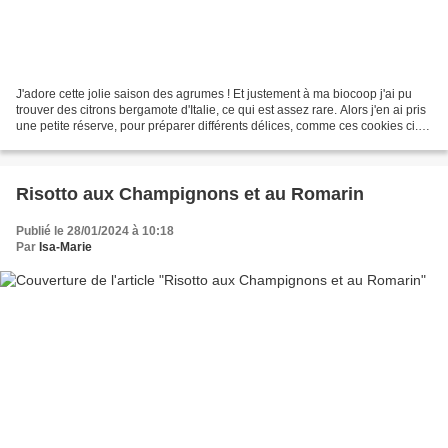
J'adore cette jolie saison des agrumes ! Et justement à ma biocoop j'ai pu
trouver des citrons bergamote d'Italie, ce qui est assez rare. Alors j'en ai pris
une petite réserve, pour préparer différents délices, comme ces cookies ci.
Regardez, le citron...
Risotto aux Champignons et au Romarin
Publié le 28/01/2024 à 10:18
Par
Isa-Marie