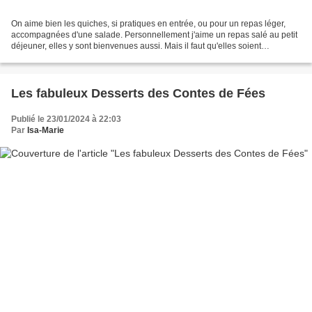
On aime bien les quiches, si pratiques en entrée, ou pour un repas léger,
accompagnées d'une salade. Personnellement j'aime un repas salé au petit
déjeuner, elles y sont bienvenues aussi. Mais il faut qu'elles soient
savoureuses. C'est le cas de celle...
Les fabuleux Desserts des Contes de Fées
Publié le 23/01/2024 à 22:03
Par
Isa-Marie