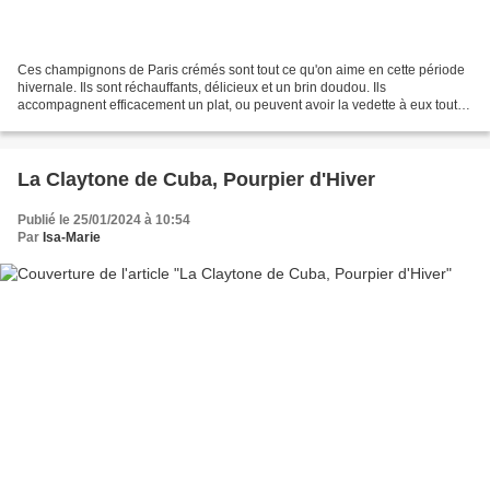
Ces champignons de Paris crémés sont tout ce qu'on aime en cette période
hivernale. Ils sont réchauffants, délicieux et un brin doudou. Ils
accompagnent efficacement un plat, ou peuvent avoir la vedette à eux tout
seuls. J'ajoute l'huile de noisette un...
La Claytone de Cuba, Pourpier d'Hiver
Publié le 25/01/2024 à 10:54
Par
Isa-Marie