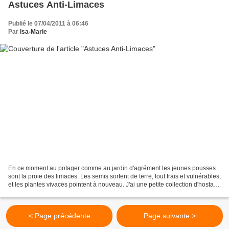
Astuces Anti-Limaces
Publié le 07/04/2011 à 06:46
Par
Isa-Marie
En ce moment au potager comme au jardin d'agrément les jeunes pousses
sont la proie des limaces. Les semis sortent de terre, tout frais et vulnérables,
et les plantes vivaces pointent à nouveau. J'ai une petite collection d'hostas
(qui donnent de grandes...
< Page précédente
Page suivante >