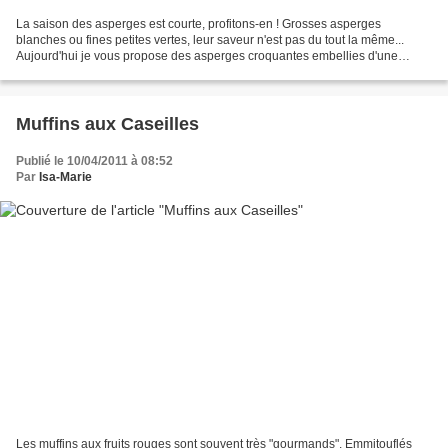
La saison des asperges est courte, profitons-en ! Grosses asperges
blanches ou fines petites vertes, leur saveur n'est pas du tout la même...
Aujourd'hui je vous propose des asperges croquantes embellies d'une
sauce light sucrée salée... La mangue est...
Muffins aux Caseilles
Publié le 10/04/2011 à 08:52
Par
Isa-Marie
Les muffins aux fruits rouges sont souvent très "gourmands". Emmitouflés