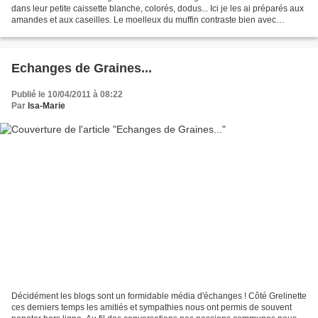
dans leur petite caissette blanche, colorés, dodus... Ici je les ai préparés aux
amandes et aux caseilles. Le moelleux du muffin contraste bien avec
l'acidulé de la baie juteuse...
Echanges de Graines...
Publié le 10/04/2011 à 08:22
Par
Isa-Marie
Décidément les blogs sont un formidable média d'échanges ! Côté Grelinette
ces derniers temps les amitiés et sympathies nous ont permis de souvent