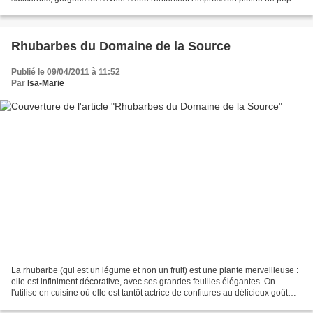
exactement ce qu'il faut en ces...
Rhubarbes du Domaine de la Source
Publié le 09/04/2011 à 11:52
Par
Isa-Marie
La rhubarbe (qui est un légume et non un fruit) est une plante merveilleuse :
elle est infiniment décorative, avec ses grandes feuilles élégantes. On
l'utilise en cuisine où elle est tantôt actrice de confitures au délicieux goût
suranné, de crumbles...