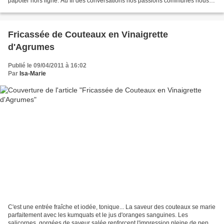
papoter hors ligne. Au fil des conversations nos passions communes nous
ont menées à des échanges de graines...
Fricassée de Couteaux en Vinaigrette
d'Agrumes
Publié le 09/04/2011 à 16:02
Par
Isa-Marie
C'est une entrée fraîche et iodée, tonique... La saveur des couteaux se marie
parfaitement avec les kumquats et le jus d'oranges sanguines. Les
salicornes, gorgées de saveur salée renforcent l'impression pleine de peps,